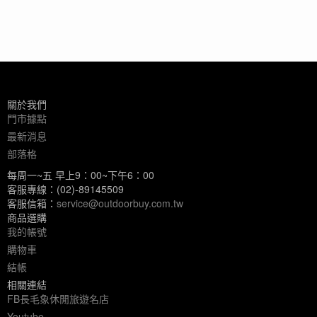
關於我們
門市據點
最新消息
部落格
每周一~五 早上9：00~下午6：00
客服專線：(02)-89145509
客服信箱：
service@outdoorbuy.com.tw
商品選購
我的帳號
購物車
結帳
相關連結
FB長毛象休閒旅遊名店
Youtube