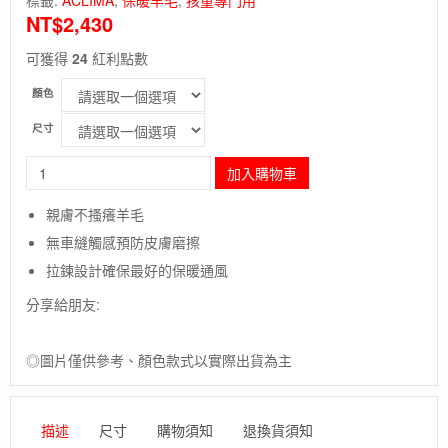
NT$
2,430
可獲得
24
紅利點數
顏色
尺寸
長
加入購物車
毛
象
親膚不搔癢羊毛
-
無車縫觸感預防皮膚磨擦
挪
威
拉鍊設計確保最好的保暖通風
[ACLIMA]WW
分享給朋友:
Mockneck
Ch
兒
◎圖片僅供參考、顏色款式以實際出貨為主
童
高
領
長
描述
尺寸
購物須知
退換貨須知
袖