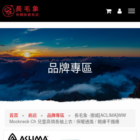
-->
Tog
navi
品牌專區
首頁
»
商店
»
品牌專區
»
長毛象 -挪威[ACLIMA]WW
Mockneck Ch 兒童高領長袖上衣 / 保暖通風 / 親膚不搔癢