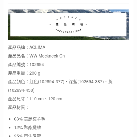
上
衣
/
保
暖
通
風
產品品牌：ACLIMA
/
親
產品品名：WW Mockneck Ch
膚
產品編號：102694
不
搔
產品重量：200 g
癢
產品顏色：紅色(102694-377)、深藍(102694-387)、黃
數
(102694-458)
量
產品尺寸：110 cm、120 cm
產品材質：
63% 美麗諾羊毛
12% 聚酯纖維
25% 再生尼龍