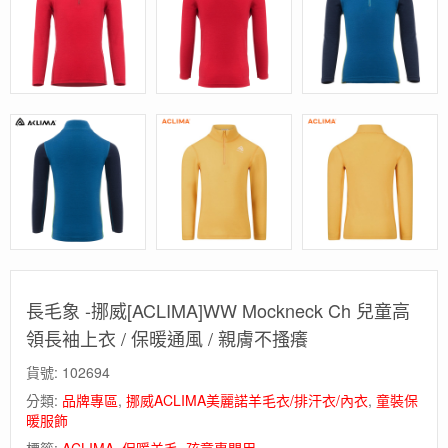
長毛象 -挪威[ACLIMA]WW Mockneck Ch 兒童高
領長袖上衣 / 保暖通風 / 親膚不搔癢
貨號:
102694
分類:
品牌專區
,
挪威ACLIMA美麗諾羊毛衣/排汗衣/內衣
,
童裝保
暖服飾
標籤:
ACLIMA
,
保暖羊毛
,
孩童專門用