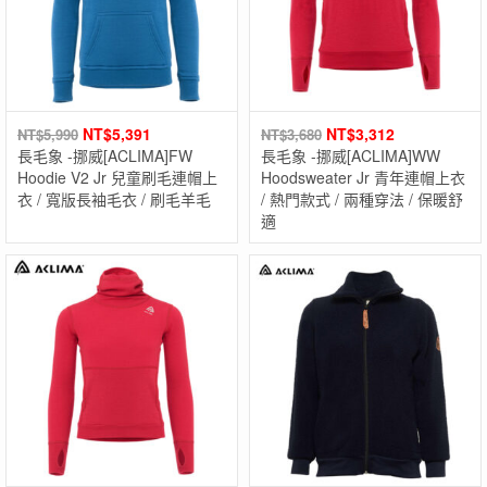
NT$
5,391
NT$
3,312
NT$
5,990
NT$
3,680
長毛象 -挪威[ACLIMA]FW
長毛象 -挪威[ACLIMA]WW
Hoodie V2 Jr 兒童刷毛連帽上
Hoodsweater Jr 青年連帽上衣
衣 / 寬版長袖毛衣 / 刷毛羊毛
/ 熱門款式 / 兩種穿法 / 保暖舒
適