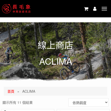
-->
Tog
navi
線上商店
ACLIMA
首頁
»
ACLIMA
顯示所有 11 個結果