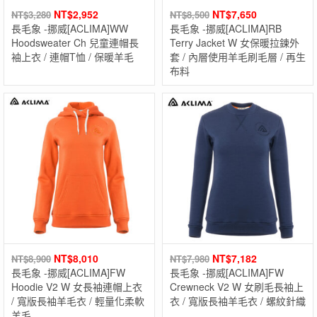
NT$
2,952
NT$
7,650
NT$
3,280
NT$
8,500
長毛象 -挪威[ACLIMA]WW
長毛象 -挪威[ACLIMA]RB
Hoodsweater Ch 兒童連帽長
Terry Jacket W 女保暖拉鍊外
袖上衣 / 連帽T恤 / 保暖羊毛
套 / 內層使用羊毛刷毛層 / 再生
布料
NT$
8,010
NT$
7,182
NT$
8,900
NT$
7,980
長毛象 -挪威[ACLIMA]FW
長毛象 -挪威[ACLIMA]FW
Hoodie V2 W 女長袖連帽上衣
Crewneck V2 W 女刷毛長袖上
/ 寬版長袖羊毛衣 / 輕量化柔軟
衣 / 寬版長袖羊毛衣 / 螺紋針織
羊毛