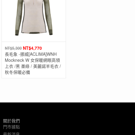
NT$
4,770
NT$
5,300
長毛象 -挪威[ACLIMA]WNH
Mockneck W 女保暖網眼高領
上衣 /黑 墨綠 / 美麗諾羊毛衣 /
秋冬保暖必備
關於我們
門市據點
最新消息