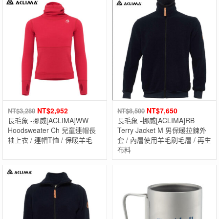
NT$
2,952
NT$
7,650
NT$
3,280
NT$
8,500
長毛象 -挪威[ACLIMA]WW
長毛象 -挪威[ACLIMA]RB
Hoodsweater Ch 兒童連帽長
Terry Jacket M 男保暖拉鍊外
袖上衣 / 連帽T恤 / 保暖羊毛
套 / 內層使用羊毛刷毛層 / 再生
布料