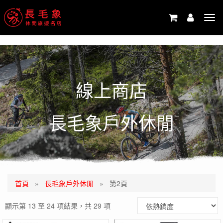
-->
Tog
navi
線上商店
長毛象戶外休閒
首頁
»
長毛象戶外休閒
»
第2頁
顯示第 13 至 24 項結果，共 29 項