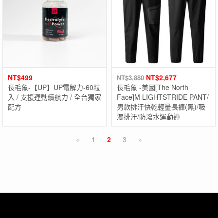
NT$
499
NT$
2,677
NT$
3,880
長毛象-【UP】UP電解力-60粒
長毛象 -美國[The North
入 / 支援運動續航力 / 全台獨家
Face]M LIGHTSTRIDE PANT/
配方
男款排汗快乾輕量長褲(黑)/吸
濕排汗/防潑水運動褲
«
1
2
3
»