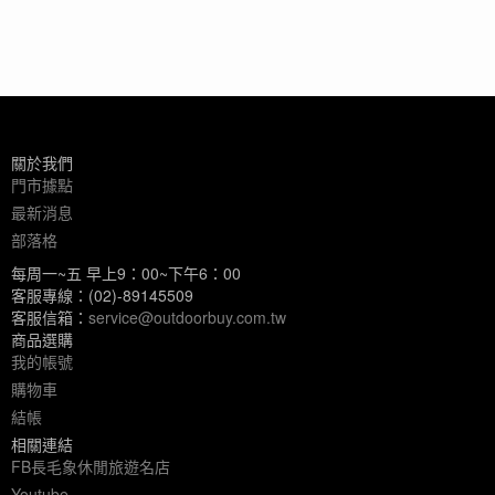
關於我們
門市據點
最新消息
部落格
每周一~五 早上9：00~下午6：00
客服專線：(02)-89145509
客服信箱：
service@outdoorbuy.com.tw
商品選購
我的帳號
購物車
結帳
相關連結
FB長毛象休閒旅遊名店
Youtube