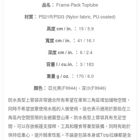
品名：
Frame-Pack Toptube
材質：
PS21R/PS33 (Nylon fabric, PU-coated)
高度
cm / in.
：
15 / 5.9
寬度
cm / in.
：
41 / 16.1
深度
cm / in.
：
6 / 2.4
容量
l / cu.in.
：
3 / 183
重量
g / oz.
：
170 / 6.0
顏色：
亞光黑(F9944)、深沙(F9946)
防水長型上管袋非常適合所有希望在車架三角區增加儲物空間，
同時不希望放棄使用水瓶的人做使用。這也表示適用於那些在三
角區內空間受限的全避震登山車。防水長型上管袋具有充足空
間，可以存放帳篷支撐桿、工具和糧食等重型裝備，同時有助於
保持低重心，提升騎車性能。不論是包袋本身或Tizip拉鍊都是全