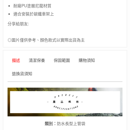
Toptube
耐磨PU塗層尼龍材質
3L
適合安裝於碳纖車架上
防
水
分享給朋友:
長
型
◎圖片僅供參考、顏色款式以實際出貨為主
下
管
袋
數
描述
清潔保養
保固範圍
購物須知
量
退換貨須知
類別：
防水長型上管袋