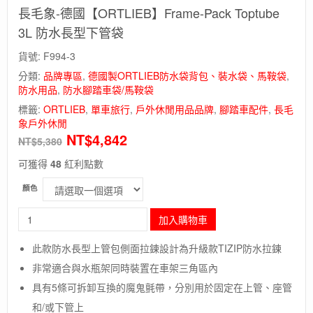
長毛象-德國【ORTLIEB】Frame-Pack Toptube
3L 防水長型下管袋
貨號:
F994-3
分類:
品牌專區
,
德國製ORTLIEB防水袋背包、裝水袋、馬鞍袋
,
防水用品
,
防水腳踏車袋/馬鞍袋
標籤:
ORTLIEB
,
單車旅行
,
戶外休閒用品品牌
,
腳踏車配件
,
長毛
象戶外休閒
NT$
4,842
NT$
5,380
可獲得
48
紅利點數
顏色
長
加入購物車
毛
象-
此款防水長型上管包側面拉鍊設計為升級款TIZIP防水拉鍊
德
非常適合與水瓶架同時裝置在車架三角區內
國
【ORTLIEB】
具有5條可拆卸互換的魔鬼氈帶，分別用於固定在上管、座管
Frame-
和/或下管上
Pack