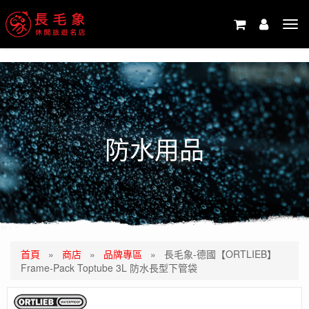
-->
Tog
navi
防水用品
首頁
»
商店
»
品牌專區
»
長毛象-德國【ORTLIEB】
Frame-Pack Toptube 3L 防水長型下管袋