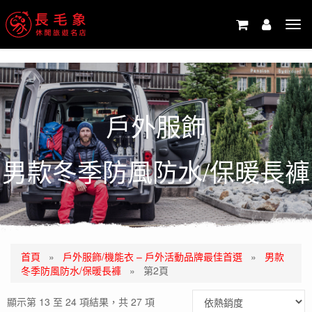
-->
Tog
navi
戶外服飾
男款冬季防風防水/保暖長褲
首頁
»
戶外服飾/機能衣 – 戶外活動品牌最佳首選
»
男款
冬季防風防水/保暖長褲
»
第2頁
顯示第 13 至 24 項結果，共 27 項