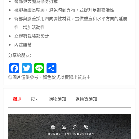
臀部與大腿為修身剪裁
日
褲腳為細長輪廓，避免勾到異物，並提升足部靈活性
本
【Montbell】
臀部與膝蓋採用四向彈性材質，提供垂直和水平方向的延展
GUIDE
性，增加活動性
PANTS
男
立體剪裁膝部設計
款
內建腰帶
保
暖
分享給朋友:
彈
Facebook
Twitter
Line
Share
性
長
◎圖片僅供參考、顏色款式以實際出貨為主
褲-
灰
/
冬
描述
尺寸
購物須知
退換貨須知
季
長
褲
/
防
風