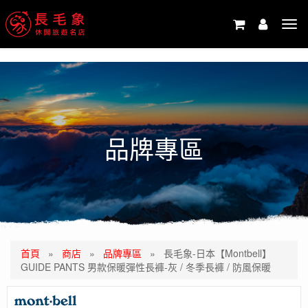
-->
Tog
navi
品牌專區
首頁
»
商店
»
品牌專區
»
長毛象-日本【Montbell】
GUIDE PANTS 男款保暖彈性長褲-灰 / 冬季長褲 / 防風保暖