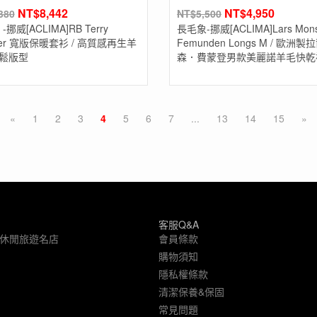
NT$
8,442
NT$
4,950
380
NT$
5,500
挪威[ACLIMA]RB Terry
長毛象-挪威[ACLIMA]Lars Mon
over 寬版保暖套衫 / 高質感再生羊
Femunden Longs M / 歐洲
寬鬆版型
森．費蒙登男款美麗諾羊毛快乾
«
1
2
3
4
5
6
7
...
13
14
15
»
客服Q&A
象休閒旅遊名店
會員條款
購物須知
隱私權條款
清潔保養&保固
常見問題