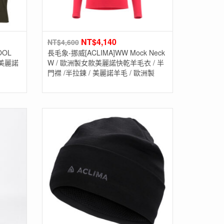
NT$
4,140
NT$
4,600
OOL
長毛象-挪威[ACLIMA]WW Mock Neck
洲製美麗諾
W / 歐洲製女款美麗諾快乾羊毛衣 / 半
門襟 /半拉鍊 / 美麗諾羊毛 / 歐洲製