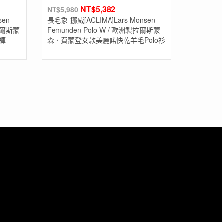
NT$
5,382
NT$
5,980
sen
長毛象-挪威[ACLIMA]Lars Monsen
製拉爾斯蒙
Femunden Polo W / 歐洲製拉爾斯蒙
褲
森．費蒙登女款美麗諾快乾羊毛Polo衫