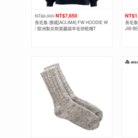
NT$
7,650
NT$
1
NT$
8,500
長毛象-挪威[ACLIMA] FW HOODIE W
長毛象 
/ 歐洲製女款美麗諾羊毛快乾帽T
JIB 