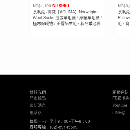
NT$
990
NT$
1,100
NT$
9,
長毛象 -挪威【ACLIMA】Norwegian
長毛象 -
Wool Socks 挪威羊毛襪 / 厚暖羊毛襪 /
Pull
極寒保暖襪 / 美麗諾羊毛 / 秋冬季必備
毛 / 
關於我們
相關連結
門市據點
FB長毛
最新消息
Youtube
部落格
LINE@
每周一~五 早上9：00~下午6：00
客服專線：(02)-89145509