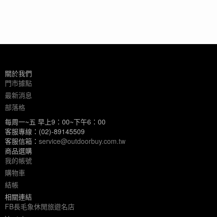
關於我們
門市據點
最新消息
部落格
每周一~五 早上9：00~下午6：00
客服專線：(02)-89145509
客服信箱：
service@outdoorbuy.com.tw
商品選購
我的帳號
購物車
結帳
相關連結
FB長毛象休閒旅遊名店