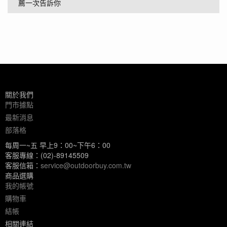
薦一次告訴你
關於我們
門市據點
最新消息
部落格
每周一~五 早上9：00~下午6：00
客服專線：(02)-89145509
客服信箱：
service@outdoorbuy.com.tw
商品選購
我的帳號
購物車
結帳
相關連結