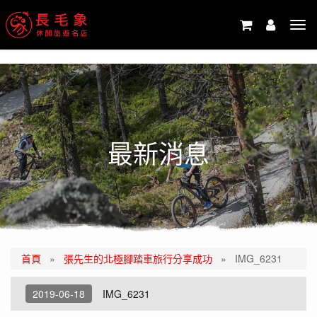
-->
Tog
navi
最新消息
首頁
»
張先生的北極腳踏車旅行分享成功
»
IMG_6231
2019-06-18
IMG_6231