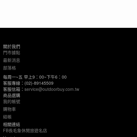
關於我們
門市據點
最新消息
部落格
每周一~五 早上9：00~下午6：00
客服專線：(02)-89145509
客服信箱：
service@outdoorbuy.com.tw
商品選購
我的帳號
購物車
結帳
相關連結
FB長毛象休閒旅遊名店