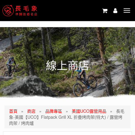
-->
Tog
navi
線上商店
首頁
»
商店
»
品牌專區
»
美國UCO露營用品
»
長毛
象-美國【UCO】Flatpack Grill XL 折疊烤肉架(特大) / 露營烤
肉架 / 烤肉爐