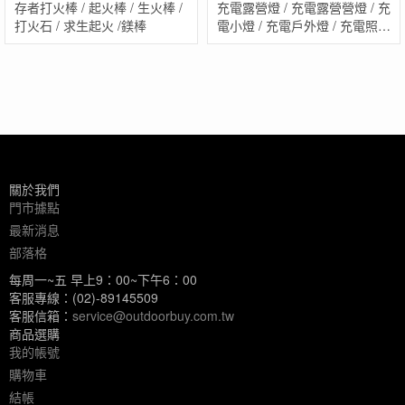
存者打火棒 / 起火棒 / 生火棒 /
充電露營燈 / 充電露營營燈 / 充
打火石 / 求生起火 /鎂棒
電小燈 / 充電戶外燈 / 充電照明
燈
關於我們
門市據點
最新消息
部落格
每周一~五 早上9：00~下午6：00
客服專線：(02)-89145509
客服信箱：
service@outdoorbuy.com.tw
商品選購
我的帳號
購物車
結帳