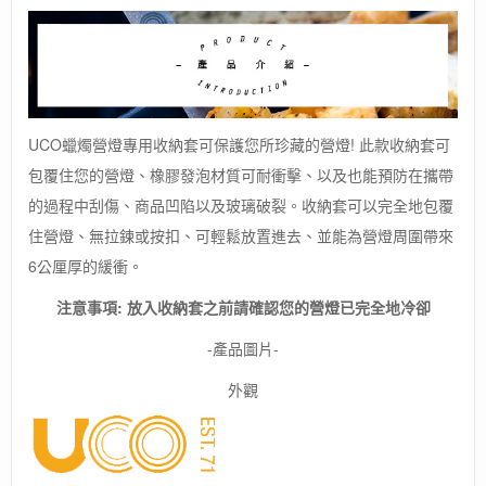
UCO蠟燭營燈專用收納套可保護您所珍藏的營燈! 此款收納套可
包覆住您的營燈、橡膠發泡材質可耐衝擊、以及也能預防在攜帶
的過程中刮傷、商品凹陷以及玻璃破裂。收納套可以完全地包覆
住營燈、無拉鍊或按扣、可輕鬆放置進去、並能為營燈周圍帶來
6公厘厚的緩衝。
注意事項: 放入收納套之前請確認您的營燈已完全地冷卻
-產品圖片-
外觀