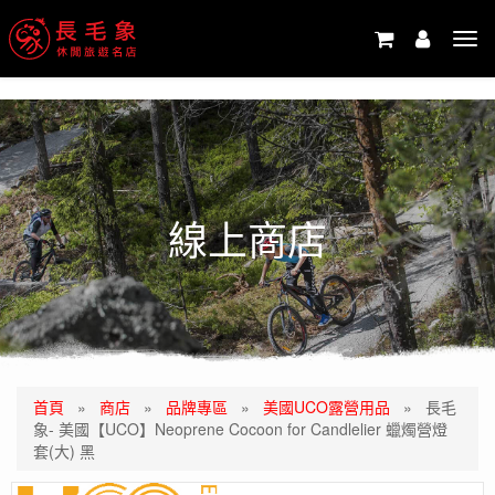
-->
Tog
navi
線上商店
首頁
»
商店
»
品牌專區
»
美國UCO露營用品
»
長毛
象- 美國【UCO】Neoprene Cocoon for Candlelier 蠟燭營燈
套(大) 黑