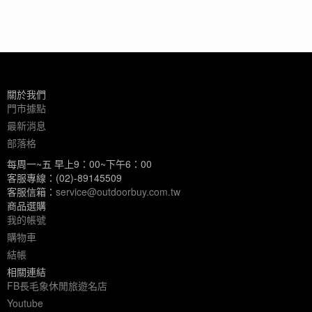
關於我們
門市據點
最新消息
部落格
每周一~五 早上9：00~下午6：00
客服專線：(02)-89145509
客服信箱：
service@outdoorbuy.com.tw
商品選購
我的帳號
購物車
結帳
相關連結
FB長毛象休閒旅遊名店
Youtube