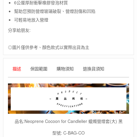
6公厘厚耐衝擊橡膠發泡材質
國
【UCO】
幫助您預防營燈玻璃破裂、營燈刮傷和凹陷
Neoprene
可輕易地放入營燈
Cocoon
for
分享給朋友:
Candlelier
蠟
燭
◎圖片僅供參考、顏色款式以實際出貨為主
營
燈
套
描述
保固範圍
購物須知
退換貨須知
(大)
黑
數
量
品名:Neoprene Cocoon for Candlelier 蠟燭營燈套(大) 黑
型號: C-BAG-CO