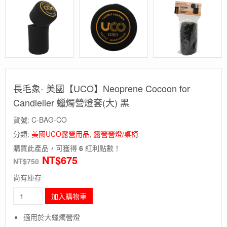
長毛象- 美國【UCO】Neoprene Cocoon for
Candlelier 蠟燭營燈套(大) 黑
貨號:
C-BAG-CO
分類:
美國UCO露營用品
,
露營營燈/桌椅
購買此產品，可獲得
6
紅利點數！
NT$
675
NT$
750
尚有庫存
長
加入購物車
毛
象-
適用於大蠟燭營燈
美