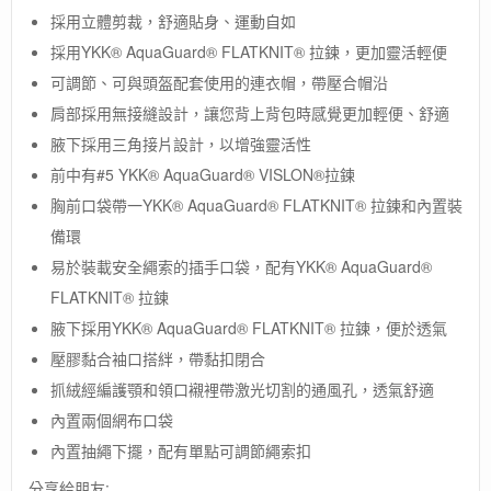
[The
採用立體剪裁，舒適貼身、運動自如
North
Face]M
採用YKK® AquaGuard® FLATKNIT® 拉鍊，更加靈活輕便
SUMMIT
可調節、可與頭盔配套使用的連衣帽，帶壓合帽沿
TORRE
肩部採用無接縫設計，讓您背上背包時感覺更加輕便、舒適
EAGGER
FUTURELIGHT™
腋下採用三角接片設計，以增強靈活性
JACKET/
前中有#5 YKK® AquaGuard® VISLON®拉鍊
男
款
胸前口袋帶一YKK® AquaGuard® FLATKNIT® 拉鍊和內置裝
防
備環
風
易於裝載安全繩索的插手口袋，配有YKK® AquaGuard®
防
水
FLATKNIT® 拉鍊
外
腋下採用YKK® AquaGuard® FLATKNIT® 拉鍊，便於透氣
套
數
壓膠黏合袖口搭絆，帶黏扣閉合
量
抓絨經編護顎和領口襯裡帶激光切割的通風孔，透氣舒適
內置兩個網布口袋
內置抽繩下擺，配有單點可調節繩索扣
分享給朋友: