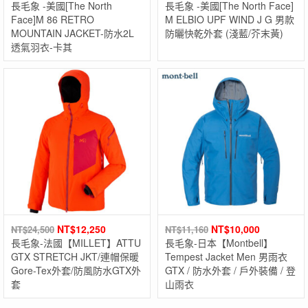
長毛象 -美國[The North
長毛象 -美國[The North Face]
Face]M 86 RETRO
M ELBIO UPF WIND J G 男款
MOUNTAIN JACKET-防水2L
防曬快乾外套 (淺藍/芥末黃)
透氣羽衣-卡其
NT$
12,250
NT$
10,000
NT$
24,500
NT$
11,160
長毛象-法國【MILLET】ATTU
長毛象-日本【Montbell】
GTX STRETCH JKT/連帽保暖
Tempest Jacket Men 男雨衣
Gore-Tex外套/防風防水GTX外
GTX / 防水外套 / 戶外裝備 / 登
套
山雨衣