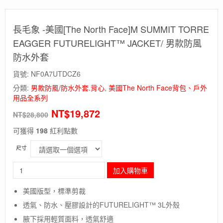
長毛象 -美國[The North Face]M SUMMIT TORRE
EAGGER FUTURELIGHT™ JACKET/ 男款防風
防水外套
貨號:
NF0A7UTDCZ6
分類:
男款防風/防水外套.背心
,
美國The North Face背包、戶外
用品全系列
NT$
19,872
NT$
28,800
可獲得
198
紅利點數
尺寸
長
加入購物車
毛
象
美國版型，標準剪裁
-
透氣、防水、壓膠設計的FUTURELIGHT™ 3L外殼
美
國
腋下採用輕質面料，透氣舒適