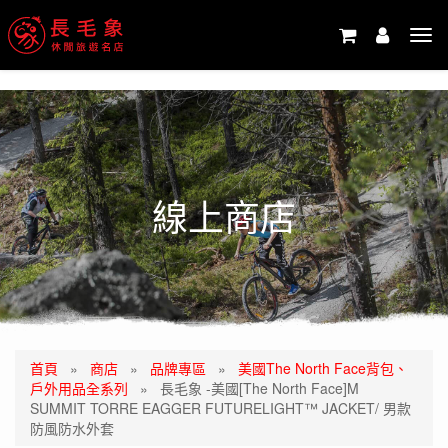
-->
Tog
navi
線上商店
首頁
»
商店
»
品牌專區
»
美國The North Face背包、
戶外用品全系列
»
長毛象 -美國[The North Face]M
SUMMIT TORRE EAGGER FUTURELIGHT™ JACKET/ 男款
防風防水外套