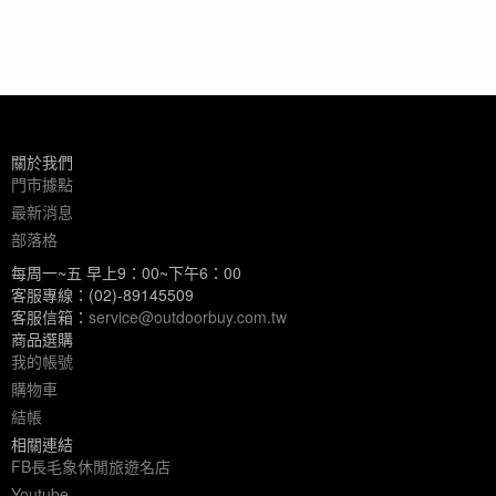
關於我們
門市據點
最新消息
部落格
每周一~五 早上9：00~下午6：00
客服專線：(02)-89145509
客服信箱：
service@outdoorbuy.com.tw
商品選購
我的帳號
購物車
結帳
相關連結
FB長毛象休閒旅遊名店
Youtube