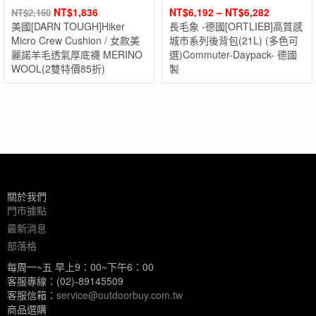
NT$
1,836
NT$
6,192
–
NT$
6,282
NT$
2,160
美國[DARN TOUGH]Hiker
長毛象 -德國[ORTLIEB]高質感
Micro Crew Cushion / 女款美
城市系列後背包(21L) (多色可
麗諾羊毛透氣厚底襪 MERINO
選)Commuter-Daypack- 德國
WOOL(2雙特價85折)
製
關於我們
門市據點
最新消息
部落格
每周一~五 早上9：00~下午6：00
客服專線：(02)-89145509
客服信箱：
service@outdoorbuy.com.tw
商品選購