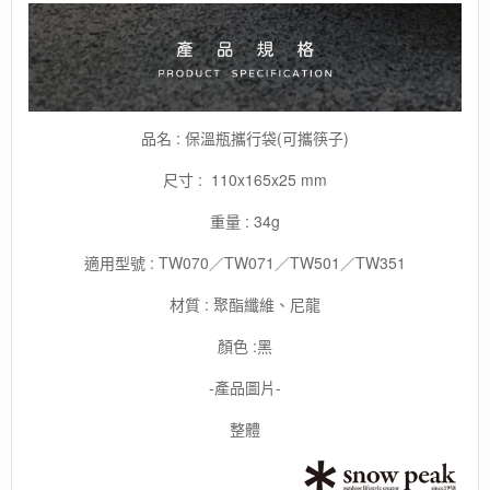
品名 : 保溫瓶攜行袋(可攜筷子)
尺寸 : 110x165x25 mm
重量 : 34g
適用型號 : TW070／TW071／TW501／TW351
材質 : 聚酯纖維、尼龍
顏色 :黑
-產品圖片-
整體