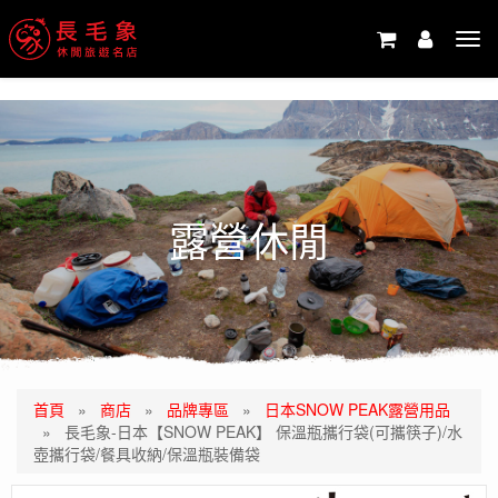
-->
Tog
navi
露營休閒
首頁
»
商店
»
品牌專區
»
日本SNOW PEAK露營用品
»
長毛象-日本【SNOW PEAK】 保溫瓶攜行袋(可攜筷子)/水
壺攜行袋/餐具收納/保溫瓶裝備袋