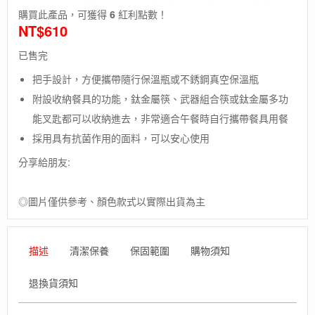
購買此產品，可獲得
6
紅利點數！
NT$
610
已售完
把手設計，方便攜帶隨行保溫瓶或不銹鋼真空保溫瓶
附設收納餐具的功能，鈦金屬筷、武器組合筷或鈦金屬多功
能叉匙都可以收納進去，非常適合午餐時自行攜帶餐具用餐
採用具有抗菌作用的面料，可以安心使用
分享給朋友:
◎圖片僅供參考、顏色款式以實際出貨為主
描述
清潔保養
保固範圍
購物須知
退換貨須知