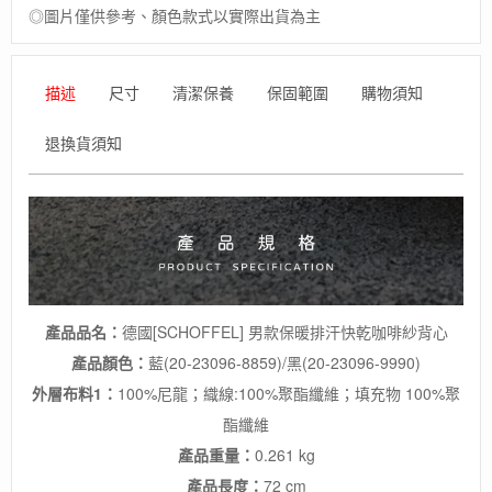
◎圖片僅供參考、顏色款式以實際出貨為主
汗
快
乾
咖
描述
尺寸
清潔保養
保固範圍
購物須知
啡
紗
退換貨須知
背
心
數
量
產品品名：
德國[SCHOFFEL] 男款保暖排汗快乾咖啡紗背心
產品顏色：
藍(20-23096-8859)/黑(20-23096-9990)
外層布料1：
100%尼龍；織線:100%聚酯纖維；填充物 100%聚
酯纖維
產品重量：
0.261 kg
產品長度：
72 cm