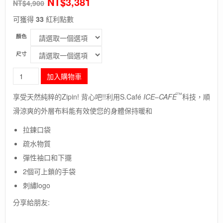
NT$
3,381
NT$
4,900
可獲得
33
紅利點數
顏色
尺寸
長
加入購物車
毛
象
™
享受天然純粹的Zipin! 背心吧!!利用S.
Café
ICE
–
CAFÉ
科技，順
-
滑涼爽的外層布料能有效使您的身體保持暖和
德
國
拉鍊口袋
[SCHOFFEL]Zipin
Vest
疏水物質
Valgrance
彈性袖口和下擺
M
2個可上鎖的手袋
/
男
刺繡logo
款
保
分享給朋友:
暖
排