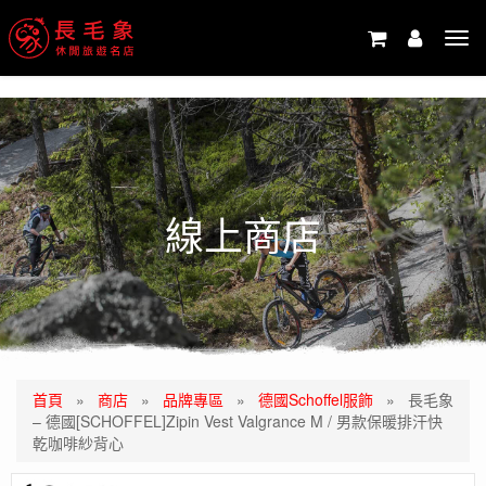
-->
Tog
navi
線上商店
首頁
»
商店
»
品牌專區
»
德國Schoffel服飾
»
長毛象
– 德國[SCHOFFEL]Zipin Vest Valgrance M / 男款保暖排汗快
乾咖啡紗背心