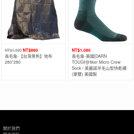
NT$
880
NT$
1,080
NT$
1,000
長毛象-【台灣黑熊】地布
長毛象-美國[DARN
280*280
TOUGH]Hiker Micro Crew
Sock / 美麗諾羊毛山型快乾襪
(單雙) 美國製
關於我們
門市據點