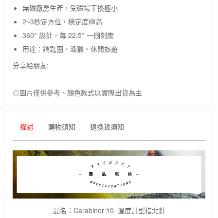
典
無磁廠房生產，受磁場干擾極小
【SILVA】
2~3秒定方位，穩定度極高
Carabiner
10
360° 設計，每 22.5° 一個刻度
溫
用途：鑰匙圈、漁獵、休閒旅遊
度
計
分享給朋友:
型
指
◎圖片僅供參考、顏色款式以實際出貨為主
北
針
(含
勾
描述
購物須知
退換貨須知
環)
數
量
品名：Carabiner 10 溫度計型指北針