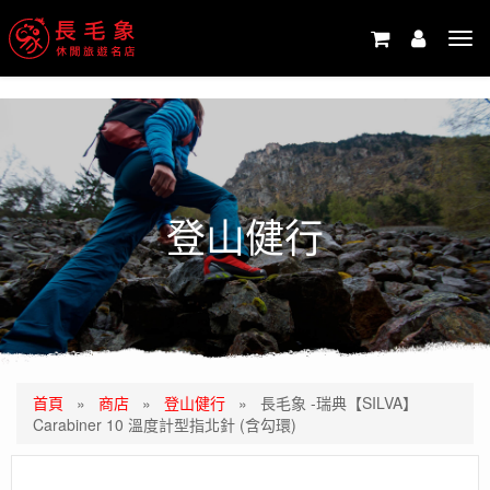
-->
Tog
navi
登山健行
首頁
»
商店
»
登山健行
»
長毛象 -瑞典【SILVA】
Carabiner 10 溫度計型指北針 (含勾環)