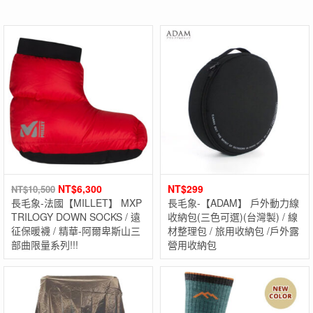
NT$
6,300
NT$
299
NT$
10,500
長毛象-法國【MILLET】 MXP
長毛象-【ADAM】 戶外動力線
TRILOGY DOWN SOCKS / 遠
收納包(三色可選)(台灣製) / 線
征保暖襪 / 精華-阿爾卑斯山三
材整理包 / 旅用收納包 /戶外露
部曲限量系列!!!
營用收納包