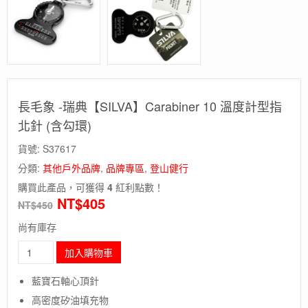
長毛象 -瑞典【SILVA】Carabiner 10 溫度計型指
北針 (含勾環)
貨號:
S37617
分類:
其他戶外品牌
,
品牌專區
,
登山健行
購買此產品，可獲得
4
紅利點數！
NT$
405
NT$
450
尚有庫存
長
加入購物車
毛
象
藍寶石軸心頂針
-
高密度矽油填充物
瑞