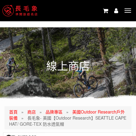
-->
Tog
navi
線上商店
首頁
»
商店
»
品牌專區
»
美國Outdoor Research戶外
裝備
»
長毛象- 美國【Outdoor Research】SEATTLE CAPE
HAT/ GORE-TEX 防水透氣帽