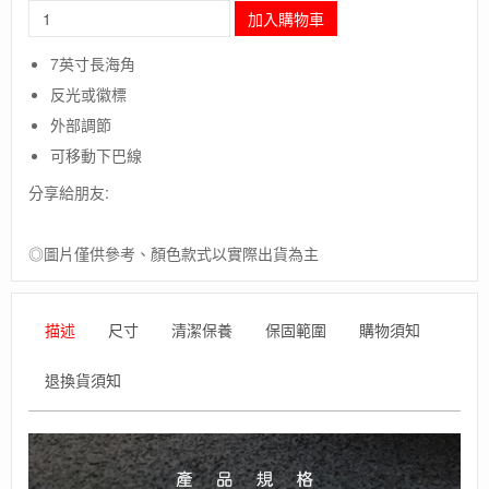
長
加入購物車
毛
象-
7英寸長海角
美
反光或徽標
國
【Outdoor
外部調節
Research】
可移動下巴線
SEATTLE
CAPE
分享給朋友:
HAT/
GORE-
TEX
◎圖片僅供參考、顏色款式以實際出貨為主
防
水
透
描述
尺寸
清潔保養
保固範圍
購物須知
氣
帽
退換貨須知
數
量