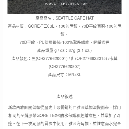
產品品名：SEATTLE CAPE HAT
產品材質：GORE-TEX 3L，100％尼龍，70D平紋表冠-100％尼
龍，
70D平紋，PU塗層邊緣-100％聚酯纖維，經編襯裡
產品重量 g / oz：87g (3.1 oz.)
產品顏色：黑(OR2776620001) / 紅(OR2776622015) /卡其
(OR2776620807)
產品尺寸：M/L/XL
-產品敘述-
新款西雅圖開普帽從歷史上最暢銷的西雅圖草帽演變而來，採用
相同的全縫膠帶GORE-TEX®防水保護和經編襯裡，並增加了斗
篷。在下一次潮濕的冒險中使用西雅圖海角帽，並註意雨水完全