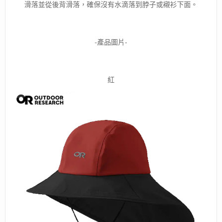
滑落並從後背滑落，確保沒有水滴落到脖子或襯衫下面。
-產品圖片-
紅