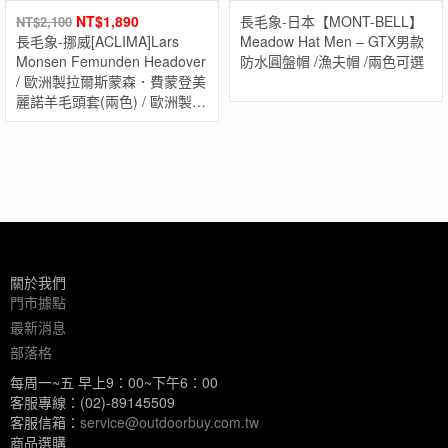
NT$
1,890
長毛象-日本【MONT-BELL】
NT$
2,100
長毛象-挪威[ACLIMA]Lars
Meadow Hat Men – GTX男款
Monsen Femunden Headover
防水圓盤帽 /漁夫帽 /兩色可選
/ 歐洲製拉爾斯蒙森．費蒙登美
麗諾羊毛頭套(兩色) / 歐洲製美
麗諾羊毛頭套/運動配件
關於我們
門市據點
最新消息
部落格
每周一~五 早上9：00~下午6：00
客服專線：(02)-89145509
客服信箱：
service@outdoorbuy.com.tw
商品選購