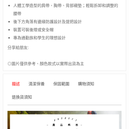
17L
人體工學造型的肩帶、胸帶、背部襯墊；輕鬆拆卸和調整的
防
腰帶
水
後下方角落有邊緣防護設計及提把設計
背
包
裝置可裝後燈或安全帽
德
專為通勤族和學生的理想設計
國
製
分享給朋友:
數
量
◎圖片僅供參考、顏色款式以實際出貨為主
描述
清潔保養
保固範圍
購物須知
退換貨須知