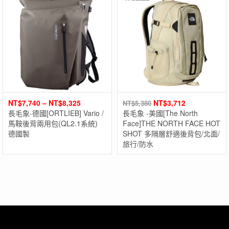
NT$
7,740
–
NT$
8,325
NT$
3,712
NT$
5,380
長毛象-德國[ORTLIEB] Vario /
長毛象 -美國[The North
馬鞍後背兩用包(QL2.1系統)
Face]THE NORTH FACE HOT
德國製
SHOT 多隔層舒適後背包/北面/
旅行/防水