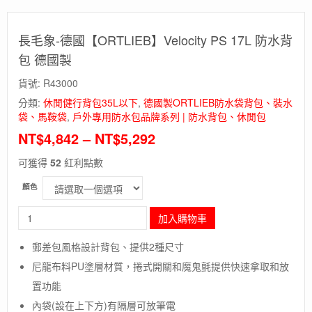
長毛象-德國【ORTLIEB】Velocity PS 17L 防水背
包 德國製
貨號:
R43000
分類:
休閒健行背包35L以下
,
德國製ORTLIEB防水袋背包、裝水
袋、馬鞍袋
,
戶外專用防水包品牌系列 | 防水背包、休閒包
NT$
4,842
–
NT$
5,292
可獲得
52
紅利點數
顏色
長
加入購物車
毛
象-
郵差包風格設計背包、提供2種尺寸
德
尼龍布料PU塗層材質，捲式開關和魔鬼氈提供快速拿取和放
國
【ORTLIEB】
置功能
Velocity
內袋(設在上下方)有隔層可放筆電
PS