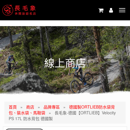
-->
Tog
navi
線上商店
首頁
»
商店
»
品牌專區
»
德國製ORTLIEB防水袋背
包、裝水袋、馬鞍袋
»
長毛象-德國【ORTLIEB】Velocity
PS 17L 防水背包 德國製