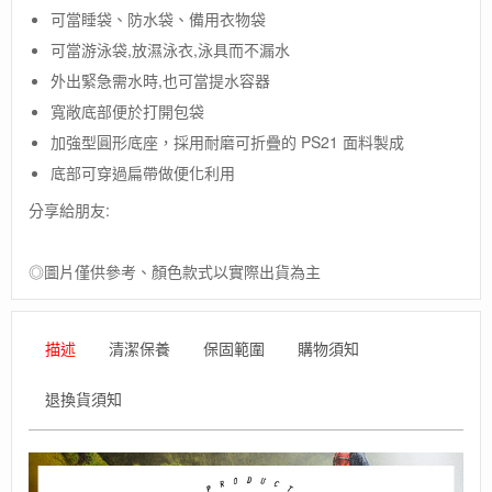
可當睡袋、防水袋、備用衣物袋
/
防
可當游泳袋,放濕泳衣,泳具而不漏水
水
外出緊急需水時,也可當提水容器
置
物
寬敞底部便於打開包袋
提
加強型圓形底座，採用耐磨可折疊的 PS21 面料製成
袋、
底部可穿過扁帶做便化利用
內
袋、
分享給朋友:
泳
袋
德
◎圖片僅供參考、顏色款式以實際出貨為主
國
製
數
描述
清潔保養
保固範圍
購物須知
量
退換貨須知