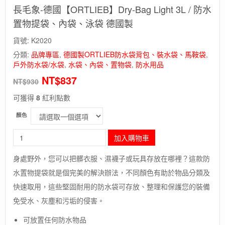
長毛象-德國【ORTLIEB】Dry-Bag Light 3L / 防水
置物提袋、內袋、泳袋 德國製
貨號:
K2020
分類:
品牌專區
,
德國製ORTLIEB防水袋背包、裝水袋、馬鞍袋
,
戶外防水袋/水袋
,
水袋、內袋、置物袋
,
防水用品
NT$
837
NT$
930
可獲得
8
紅利點數
顏色
長
加入購物車
毛
象-
身處野外，您可以把髒衣服、濕襪子或玩具存放在哪裡？這款防
德
水置物提袋就是個完美的解決辦法，不同顏色有助於物品分類及
國
【ORTLIEB】
快速取用，這些堅固耐用的防水袋可存放、整理和保護您的裝備
Dry-
免受水、灰塵和污垢的侵害。
Bag
Light
可放置任何防水物品
3L