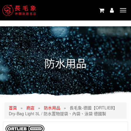
-->
Tog
navi
防水用品
首頁
»
商店
»
防水用品
»
長毛象-德國【ORTLIEB】
Dry-Bag Light 3L / 防水置物提袋、內袋、泳袋 德國製