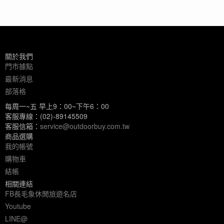
關於我們
門市據點
最新消息
部落格
每周一~五 早上9：00~下午6：00
客服專線：(02)-89145509
客服信箱：
service@outdoorbuy.com.tw
商品選購
我的帳號
購物車
結帳
相關連結
FB長毛象休閒旅遊名店
Youtube
LINE@