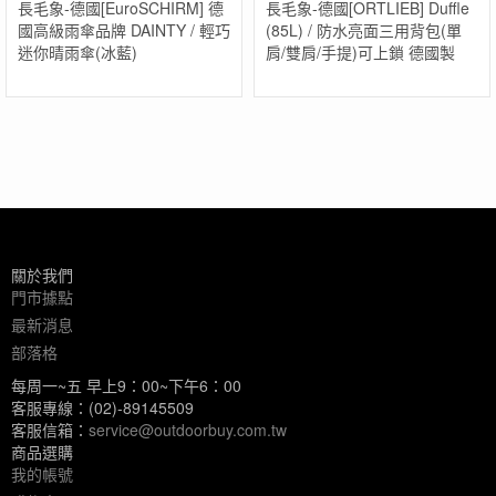
長毛象-德國[EuroSCHIRM] 德
長毛象-德國[ORTLIEB] Duffle
國高級雨傘品牌 DAINTY / 輕巧
(85L) / 防水亮面三用背包(單
迷你晴雨傘(冰藍)
肩/雙肩/手提)可上鎖 德國製
關於我們
門市據點
最新消息
部落格
每周一~五 早上9：00~下午6：00
客服專線：(02)-89145509
客服信箱：
service@outdoorbuy.com.tw
商品選購
我的帳號