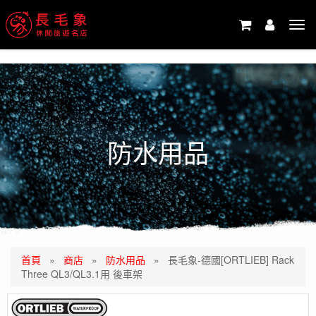
-->
Tog
navi
防水用品
首頁
»
商店
»
防水用品
»
長毛象-德國[ORTLIEB] Rack
Three QL3/QL3.1用 後車架