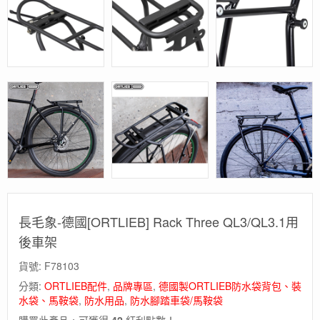
長毛象-德國[ORTLIEB] Rack Three QL3/QL3.1用
後車架
貨號:
F78103
分類:
ORTLIEB配件
,
品牌專區
,
德國製ORTLIEB防水袋背包、裝
水袋、馬鞍袋
,
防水用品
,
防水腳踏車袋/馬鞍袋
購買此產品，可獲得
42
紅利點數！