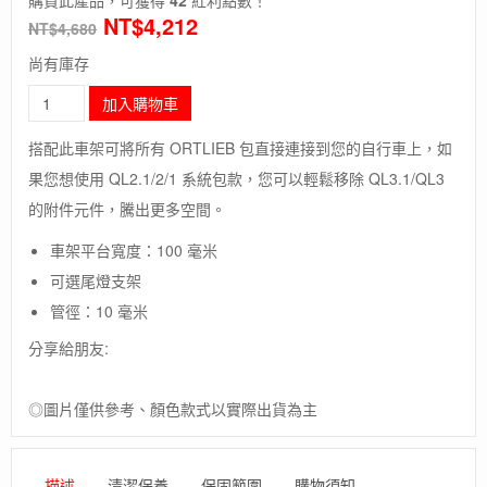
NT$
4,212
NT$
4,680
尚有庫存
長
加入購物車
毛
象-
搭配此車架可將所有 ORTLIEB 包直接連接到您的自行車上，如
德
果您想使用 QL2.1/2/1 系統包款，您可以輕鬆移除 QL3.1/QL3
國
[ORTLIEB]
的附件元件，騰出更多空間。
Rack
Three
車架平台寬度：100 毫米
QL3/QL3.1
可選尾燈支架
用
管徑：10 毫米
後
車
分享給朋友:
架
數
量
◎圖片僅供參考、顏色款式以實際出貨為主
描述
清潔保養
保固範圍
購物須知