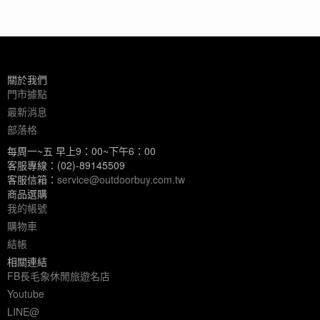
關於我們
門市據點
最新消息
部落格
每周一~五 早上9：00~下午6：00
客服專線：(02)-89145509
客服信箱：
service@outdoorbuy.com.tw
商品選購
我的帳號
購物車
結帳
相關連結
FB長毛象休閒旅遊名店
Youtube
LINE@