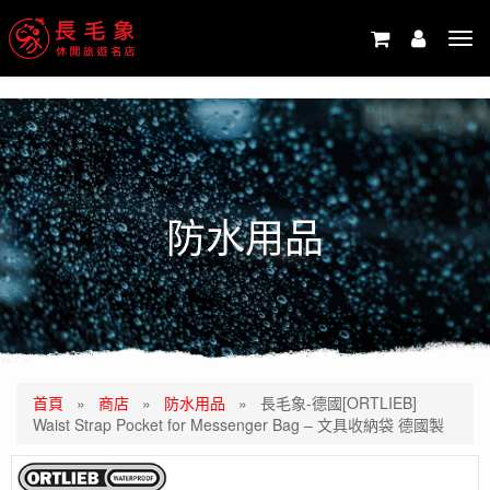
-->
Tog
navi
防水用品
首頁
»
商店
»
防水用品
»
長毛象-德國[ORTLIEB]
Waist Strap Pocket for Messenger Bag – 文具收納袋 德國製