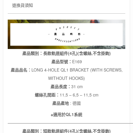
軌
退換貨須知
道
組
件
(4
孔)
(含
螺
絲,
產品類別：長款軌道組件(4孔)(含螺絲,不含掛鉤)
不
含
產品型號：
E169
掛
產品品名：
LONG 4-HOLE QL1 BRACKET (WITH SCREWS,
鉤)
/
WITHOUT HOOKS)
防
產品長度：
31 cm
水
螺絲孔間距：
11,5 – 6,5 – 11,5 cm
馬
鞍
產品產地
: 德國
袋
配
※適用於QL1系統
件
——————————————————————————————
數
產品類別：短款軌道組件(4孔)(含螺絲,不含掛鉤)
量