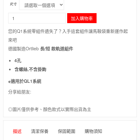
尺寸
長
加入購物車
毛
象-
您的Q1系統零組件遺失了？入手這套組件讓馬鞍袋重新運作起
德
來吧
國
[ORTLIEB]
德國製造Ortlieb
長/短 款軌道組件
1
QL1
4孔
rail
含螺絲,不含掛鉤
long/short(4
holes)
※適用於QL1系統
(with
mounting
分享給朋友:
screws,w/o
hooks)
◎圖片僅供參考、顏色款式以實際出貨為主
/
長
款/
短
描述
清潔保養
保固範圍
購物須知
款