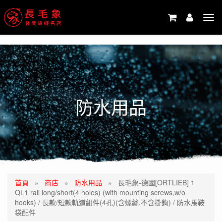
-->
Tog
navi
防水用品
首頁
»
商店
»
防水用品
»
長毛象-德國[ORTLIEB] 1
QL1 rail long/short(4 holes) (with mounting screws,w/o
hooks) / 長款/短款軌道組件(4孔)(含螺絲,不含掛鉤) / 防水馬鞍
袋配件