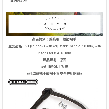
mm
/
系
統
用
可
調
節
產品類別：系統用可調節把手
把
手
產品品名：
2 QL1 hooks with adjustable handle, 16 mm, with
(德
inserts for 8 & 10 mm
國
製)/
產品產地
: 德國
馬
※適用於QL1 系統
鞍
※可單買把手或把手與零件整組購買※
袋
腳
踏
車
袋
零
件
配