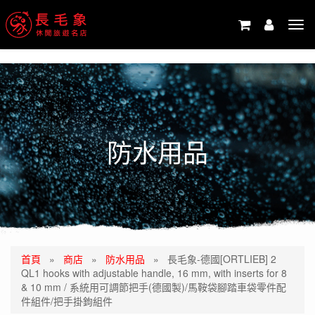
-->
Tog
navi
防水用品
首頁
»
商店
»
防水用品
»
長毛象-德國[ORTLIEB] 2
QL1 hooks with adjustable handle, 16 mm, with inserts for 8
& 10 mm / 系統用可調節把手(德國製)/馬鞍袋腳踏車袋零件配
件組件/把手掛鉤組件