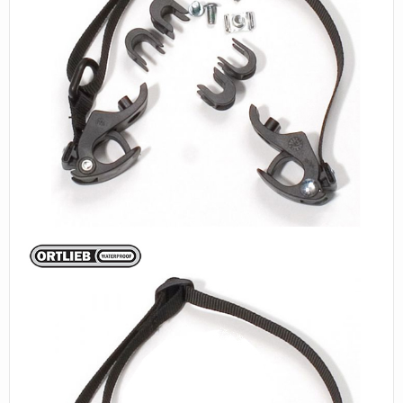
件
組
件/
把
手
掛
鉤
組
件
數
量