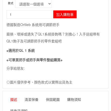
款式
長
加入購物車
毛
象-
德國製造Ortlieb 系統用可調節把手
德
國
磨損、壞掉或遺失了QL1系統掛鉤嗎？別擔心！入手這組帶有
[ORTLIEB]
QL1鉤子及可調節把手的零件套組吧
2
QL1
※適用於QL 1 系統
hooks
with
※可單買把手或把手與零件整組購買※
adjustable
handle,
分享給朋友:
16
mm,
with
◎圖片僅供參考、顏色款式以實際出貨為主
inserts
for
8
描述
清潔保養
保固範圍
購物須知
&
10
退換貨須知