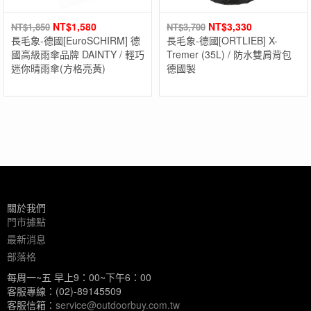
NT$
1,580
NT$
3,330
NT$
1,850
NT$
3,700
長毛象-德國[EuroSCHIRM] 德
長毛象-德國[ORTLIEB] X-
國高級雨傘品牌 DAINTY / 輕巧
Tremer (35L) / 防水雙肩背包
迷你晴雨傘(方格亮黃)
德國製
關於我們
門市據點
最新消息
部落格
每周一~五 早上9：00~下午6：00
客服專線：(02)-89145509
客服信箱：
service@outdoorbuy.com.tw