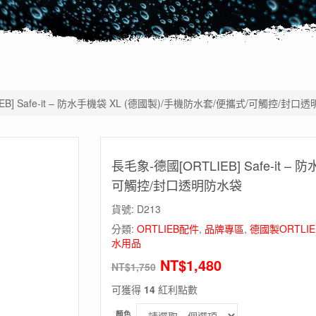
EB] Safe-it – 防水手機袋 XL (德國製)/手機防水套/便攜式/可觸控/封口
長毛象-德國[ORTLIEB] Safe-it 
可觸控/封口透明防水袋
貨號:
D213
分類:
ORTLIEB配件
,
品牌專區
,
德國製ORTL
水用品
NT$
1,480
NT$
1,750
可獲得
14
紅利點數
顏色