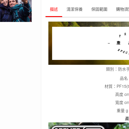
水
套/
描述
清潔保養
保固範圍
購物須
便
攜
式/
可
觸
控/
封
口
透
明
類別：防水
防
水
品名：S
袋
材質：PF15(tra
數
量
高度 cm 
寬度 cm 
重量 g 
產