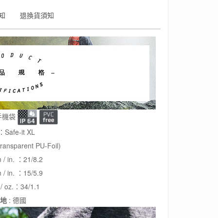
知
退換貨須知
手機袋
afe-it XL
nsparent PU-Foil)
/ in. ：21/8.2
/ in. ：15/5.9
/ oz.：34/1.1
地
: 德國