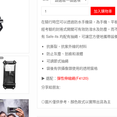
長
加入購物車
毛
象-
在騎行時您可以透過防水手機袋，為手機、平板
德
經考驗的封捲式開關可有效防潑水及防塵，而
國
[ORTLIEB]
有 Safe-its 均配有抽繩，可讓您方便地攜帶設
Safe-
it
抗撕裂、抗紫外線的材料
-
防止灰塵、划痕和液體
防
可調節式抽繩
水
手
袋後有供攝像頭使用的透明窗格
機
袋
▶ 選配：
彈性伸縮繩(F4120)
XL
分享給朋友:
(德
國
製)/
◎圖片僅供參考、顏色款式以實際出貨為主
手
機
防