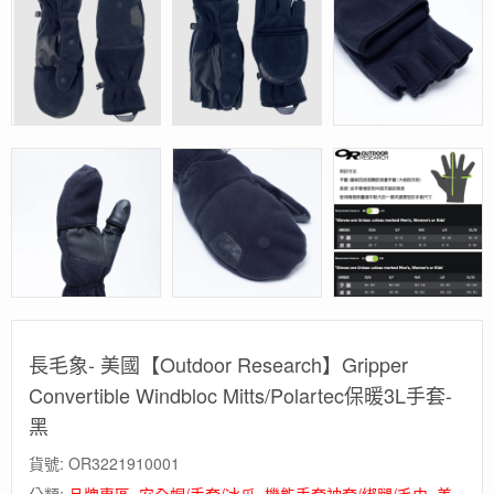
長毛象- 美國【Outdoor Research】Gripper
Convertible Windbloc Mitts/Polartec保暖3L手套-
黑
貨號:
OR3221910001
分類:
品牌專區
,
安全帽/手套/冰爪
,
機能手套袖套/綁腿/毛巾
,
美