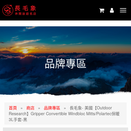
-->
Tog
navi
品牌專區
首頁
»
商店
»
品牌專區
»
長毛象- 美國【Outdoor
Research】Gripper Convertible Windbloc Mitts/Polartec保暖
3L手套-黑