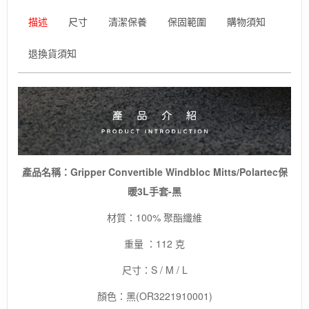
套-
黑
描述
尺寸
清潔保養
保固範圍
購物須知
數
量
退換貨須知
產品名稱：Gripper Convertible Windbloc Mitts/Polartec保
暖3L手套-黑
材質：100% 聚酯纖維
重量 ：112 克
尺寸：S / M / L
顏色：黑(OR3221910001)