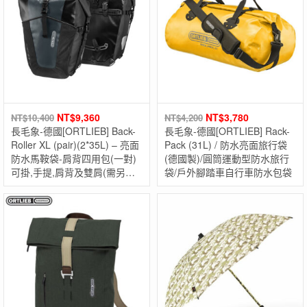
NT$
9,360
NT$
3,780
NT$
10,400
NT$
4,200
長毛象-德國[ORTLIEB] Back-
長毛象-德國[ORTLIEB] Rack-
Roller XL (pair)(2*35L) – 亮面
Pack (31L) / 防水亮面旅行袋
防水馬鞍袋-肩背四用包(一對)
(德國製)/圓筒運動型防水旅行
可掛,手提,肩背及雙肩(需另購
袋/戶外腳踏車自行車防水包袋
背架) 德國製