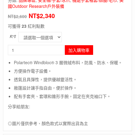
國Outdoor Research戶外裝備
NT$
2,340
NT$
2,600
可獲得
23
紅利點數
尺寸
長
加入購物車
毛
象-
Polartec® Windbloc® 3 層微絨布料，防風、防水、保暖。
美
方便操作電子設備。
國
【Outdoor
透氣且具彈性，提供優越靈活性。
Research】
敞篷設計讓手指自由，便於操作。
Gripper
Convertible
配有手套夾、套環和錐形手腕，固定在夾克袖口下。
Windbloc
分享給朋友:
Mitts/Polartec
保
暖
◎圖片僅供參考、顏色款式以實際出貨為主
3L
手