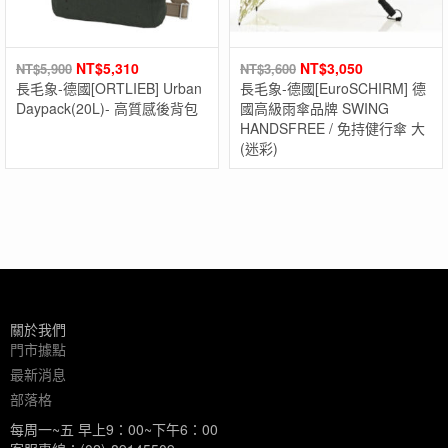
NT$
5,310
NT$
3,050
NT$
5,900
NT$
3,600
長毛象-德國[ORTLIEB] Urban
長毛象-德國[EuroSCHIRM] 德
Daypack(20L)- 高質感後背包
國高級雨傘品牌 SWING
HANDSFREE / 免持健行傘 大
(迷彩)
關於我們
門市據點
最新消息
部落格
每周一~五 早上9：00~下午6：00