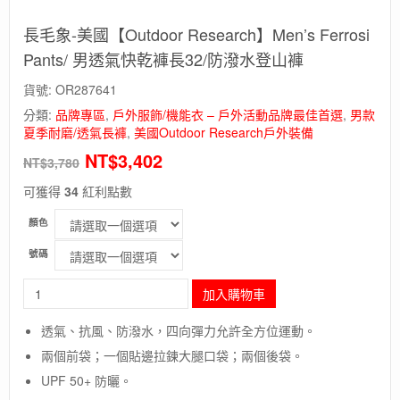
長毛象-美國【Outdoor Research】Men’s Ferrosi
Pants/ 男透氣快乾褲長32/防潑水登山褲
貨號:
OR287641
分類:
品牌專區
,
戶外服飾/機能衣 – 戶外活動品牌最佳首選
,
男款
夏季耐磨/透氣長褲
,
美國Outdoor Research戶外裝備
NT$
3,402
NT$
3,780
可獲得
34
紅利點數
顏色
號碼
長
加入購物車
毛
象-
透氣、抗風、防潑水，四向彈力允許全方位運動。
美
兩個前袋；一個貼邊拉鍊大腿口袋；兩個後袋。
國
【Outdoor
UPF 50+ 防曬。
Research】