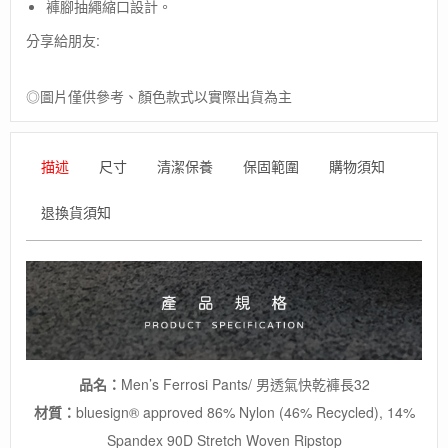
褲腳抽繩縮口設計。
Men's
Ferrosi
分享給朋友:
Pants/
男
透
◎圖片僅供參考、顏色款式以實際出貨為主
氣
快
乾
描述
尺寸
清潔保養
保固範圍
購物須知
褲
長
退換貨須知
32/
防
潑
水
登
山
褲
數
量
品名：
Men’s Ferrosi Pants/ 男透氣快乾褲長32
材質：
bluesign® approved 86% Nylon (46% Recycled), 14%
Spandex 90D Stretch Woven Ripstop