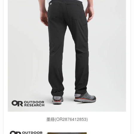
墨綠(OR2876412853)