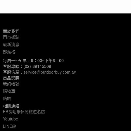
關於我們
門市據點
最新消息
部落格
每周一~五 早上9：00~下午6：00
客服專線：(02)-89145509
客服信箱：
service@outdoorbuy.com.tw
商品選購
我的帳號
購物車
結帳
相關連結
FB長毛象休閒旅遊名店
Youtube
LINE@