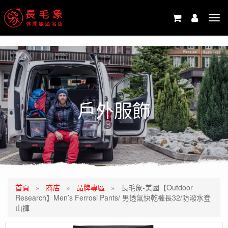
-->
Tog
navi
戶外服飾
首頁
»
商店
»
品牌專區
»
長毛象-美國【Outdoor
Research】Men’s Ferrosi Pants/ 男透氣快乾褲長32/防潑水登
山褲