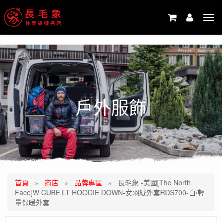
-->
Tog
navi
戶外服飾
首頁
»
商店
»
品牌專區
»
長毛象 -美國[The North
Face]W CUBE LT HOODIE DOWN-女羽絨外套RDS700-白/輕
量保暖外套