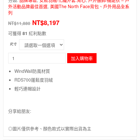
外活動品牌最佳首選
,
美國The North Face背包、戶外用品全系
列
NT$
8,197
NT$
11,880
可獲得
81
紅利點數
尺寸
長
加入購物車
毛
象
WindWall防風材質
-
RDS700蓬鬆度羽絨
美
國
輕巧連帽設計
[The
North
Face]W
分享給朋友:
CUBE
LT
HOODIE
◎圖片僅供參考、顏色款式以實際出貨為主
DOWN-
女