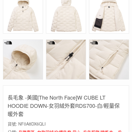
長毛象 -美國[The North Face]W CUBE LT
HOODIE DOWN-女羽絨外套RDS700-白/輕量保
暖外套
貨號:
NF0A8DX6QLI
分類:
品牌專區
,
女款羽絨/化纖外套.背心
,
戶外服飾/機能衣 – 戶