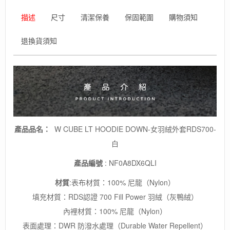
羽
絨
描述
尺寸
清潔保養
保固範圍
購物須知
外
套
退換貨須知
RDS700-
白/
輕
量
保
暖
外
套
數
產品品名：
W CUBE LT HOODIE DOWN-女羽絨外套RDS700-
量
白
產品編號
: NF0A8DX6QLI
材質
:表布材質：100% 尼龍（Nylon）
填充材質：RDS認證 700 Fill Power 羽絨（灰鴨絨）
內裡材質：100% 尼龍（Nylon）
表面處理：DWR 防潑水處理（Durable Water Repellent）