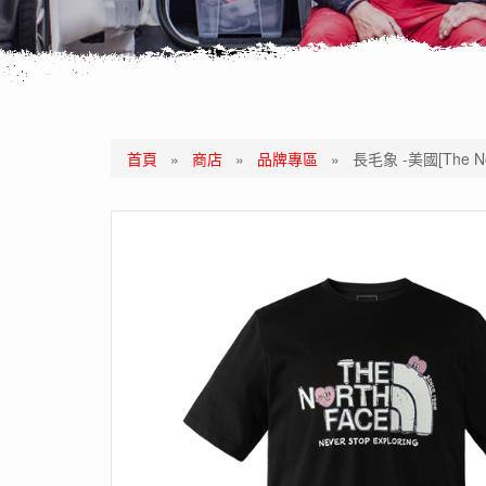
首頁
»
商店
»
品牌專區
»
長毛象 -美國[The 