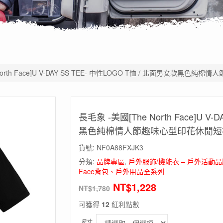
North Face]U V-DAY SS TEE- 中性LOGO T恤 / 北面男女款黑
長毛象 -美國[The North Face]U V
黑色純棉情人節趣味心型印花休閒短
貨號:
NF0A88FXJK3
分類:
品牌專區
,
戶外服飾/機能衣 – 戶外活動
Face背包、戶外用品全系列
NT$
1,228
NT$
1,780
可獲得
12
紅利點數
尺寸