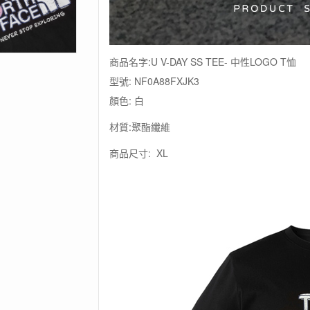
男
女
款
黑
色
商品名字:U V-DAY SS TEE- 中性LOGO T恤
純
型號: NF0A88FXJK3
棉
顏色: 白
情
人
材質:聚酯纖維
節
趣
商品尺寸: XL
味
心
型
印
花
休
閒
短
袖
T
恤
數