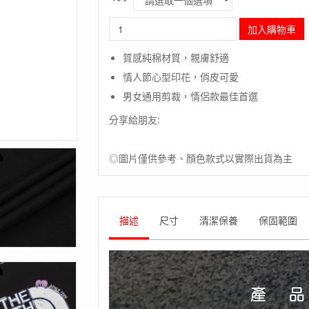
長
加入購物車
毛
象
質感純棉材質，親膚舒適
-
情人節心型印花，俏皮可愛
美
國
男女通用剪裁，情侶款最佳首選
[The
分享給朋友:
North
Face]U
V-
◎圖片僅供參考、顏色款式以實際出貨為主
DAY
SS
TEE-
中
性
描述
尺寸
清潔保養
保固範圍
LOGO
T
恤
/
北
面