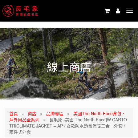
-->
Tog
navi
線上商店
首頁
»
商店
»
品牌專區
»
美國The North Face背包、
戶外用品全系列
»
長毛象 -美國[The North Face]W CARTO
TRICLIMATE JACKET – AP / 女款防水透氣保暖三合一外套 /
兩件式外套