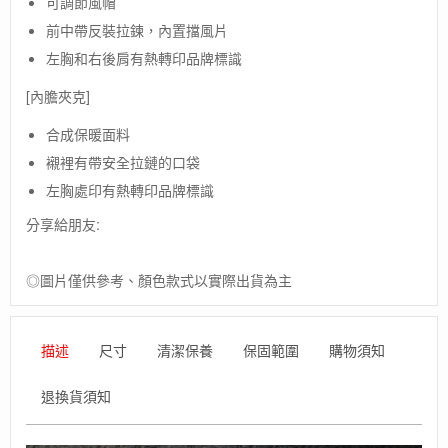
可調節風帽
-
AP
前中帶反裝拉鍊，內置擋風片
/
左胸和右後肩有熱轉印品牌標識
女
款
[內膽夾克]
防
水
合成保暖面料
透
襯裡有帶安全拉鏈的口袋
氣
保
左胸處印有熱轉印品牌標識
暖
分享給朋友:
三
合
一
◎圖片僅供參考、顏色款式以實際出貨為主
外
套
/
兩
描述
尺寸
清潔保養
保固範圍
購物須知
件
式
退換貨須知
外
套
數