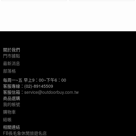
服飾
關於我們
門市據點
最新消息
部落格
每周一~五 早上9：00~下午6：00
客服專線：(02)-89145509
客服信箱：
service@outdoorbuy.com.tw
商品選購
我的帳號
購物車
結帳
相關連結
FB長毛象休閒旅遊名店