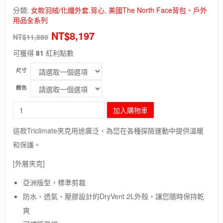
分類:
女款羽絨/化纖外套.背心
,
美國The North Face背包、戶外
用品全系列
NT$
8,197
NT$
11,880
可獲得
81
紅利點數
尺寸
顏色
長
加入購物車
毛
象
這款Triclimate夾克用途廣泛，為您在各種探險運動中提供溫暖
-
和保護。
美
國
[外層夾克]
[The
North
亞洲版型，標準剪裁
Face]W
CARTO
防水、透氣、壓膠設計的DryVent 2L外殼，讓您隨時保持乾
TRICLIMATE
爽
JACKET