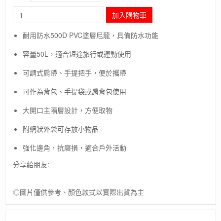
長
加入購物車
毛
象
耐用防水500D PVC塗層尼龍，具備防水功能
-
美
容量50L，適合短途旅行或運動使用
國
【The
可調式肩帶、手提把手，便於攜帶
North
Face】
可作為背包、手提袋或肩背包使用
BASE
CAMP
大開口主隔層設計，方便取物
DUFFEL-
附網狀外袋可存放小物品
S
50
強化邊角，抗磨損，適合戶外活動
L
抗
分享給朋友:
水
旅
行
◎圖片僅供參考、顏色款式以實際出貨為主
包
/
手