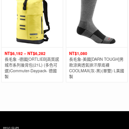
NT$
6,192
–
NT$
6,282
NT$
1,080
長毛象 -德國[ORTLIEB]高質感
長毛象-美國[DARN TOUGH]男
城市系列後背包(21L) (多色可
款涼爽透氣排汗厚底襪
選)Commuter-Daypack- 德國
COOLMAX(灰-黑)(單雙) L美國
製
製
關於我們