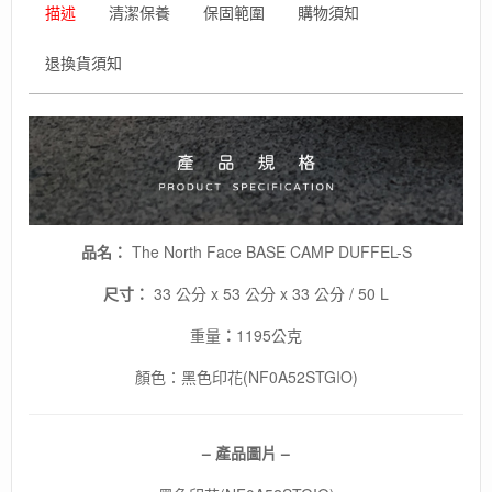
描述
清潔保養
保固範圍
購物須知
提
肩
背
退換貨須知
兩
用
包
/
冬
季
旅
行
品名：
The North Face BASE CAMP DUFFEL-S
包
款
尺寸：
33 公分 x 53 公分 x 33 公分 / 50 L
數
量
重量
：
1195公克
顏色：黑色印花(NF0A52STGIO)
– 產品圖片 –