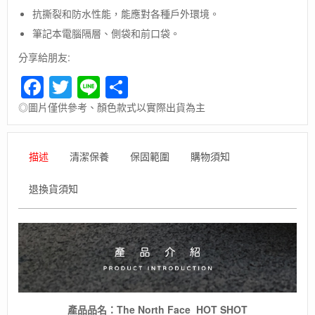
Face]THE
抗撕裂和防水性能，能應對各種戶外環境。
NORTH
筆記本電腦隔層、側袋和前口袋。
FACE
HOT
分享給朋友:
SHOT
Facebook
Twitter
Line
Share
多
隔
◎圖片僅供參考、顏色款式以實際出貨為主
層
舒
適
後
描述
清潔保養
保固範圍
購物須知
背
包/
退換貨須知
北
面/
旅
行/
防
水
數
量
產品品名：The North Face HOT SHOT