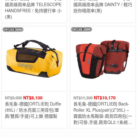
國高級雨傘品牌 TELESCOPE
國高級雨傘品牌 DAINTY / 輕巧
HANDSFREE / 免持健行傘 小
迷你晴雨傘(黑)
(黑)
NT$
8,100
NT$
10,170
NT$
9,000
NT$
11,300
長毛象-德國[ORTLIEB] Duffle
長毛象-德國[ORTLIEB] Back-
(85L) / 防水亮面三用背包(單
Roller XL Plus(pair)(2*35L) –
肩/雙肩/手提)可上鎖 德國製
霧面防水馬鞍袋-肩背四用包(一
對)可掛,手提,肩背QL2.1系統
德國製