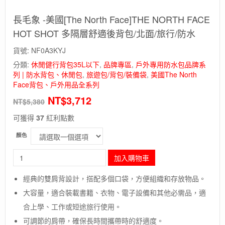
長毛象 -美國[The North Face]THE NORTH FACE
HOT SHOT 多隔層舒適後背包/北面/旅行/防水
貨號:
NF0A3KYJ
分類:
休閒健行背包35L以下
,
品牌專區
,
戶外專用防水包品牌系
列 | 防水背包、休閒包
,
旅遊包/背包/裝備袋
,
美國The North
Face背包、戶外用品全系列
NT$
3,712
NT$
5,380
可獲得
37
紅利點數
顏色
長
加入購物車
毛
象
經典的雙肩背設計，搭配多個口袋，方便組織和存放物品。
-
大容量，適合裝載書籍、衣物、電子設備和其他必需品，適
美
國
合上學、工作或短途旅行使用。
[The
可調節的肩帶，確保長時間攜帶時的舒適度。
North