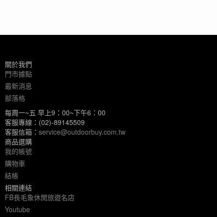
關於我們
門市據點
最新消息
部落格
每周一~五 早上9：00~下午6：00
客服專線：(02)-89145509
客服信箱：
service@outdoorbuy.com.tw
商品選購
我的帳號
購物車
結帳
相關連結
FB長毛象休閒旅遊名店
Youtube