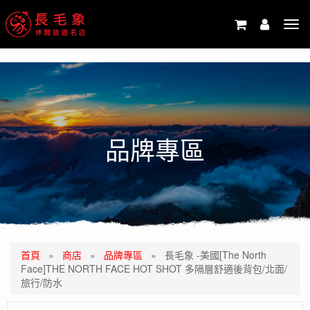
-->
Tog
navi
品牌專區
首頁
»
商店
»
品牌專區
»
長毛象 -美國[The North
Face]THE NORTH FACE HOT SHOT 多隔層舒適後背包/北面/
旅行/防水