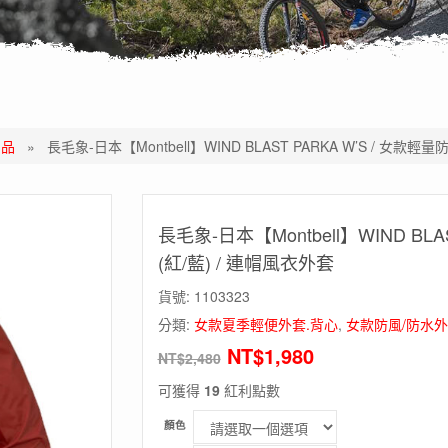
用品
»
長毛象-日本【Montbell】WIND BLAST PARKA W’S / 女款
長毛象-日本【Montbell】WIND BL
(紅/藍) / 連帽風衣外套
貨號:
1103323
分類:
女款夏季輕便外套.背心
,
女款防風/防水外
NT$
1,980
NT$
2,480
可獲得
19
紅利點數
顏色