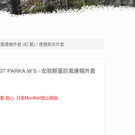
輕量防風連帽外套 (紅/藍) / 連帽風衣外套
AST PARKA W’S / 女款輕量防風連帽外套
套.背心
,
日本Montbell登山用品