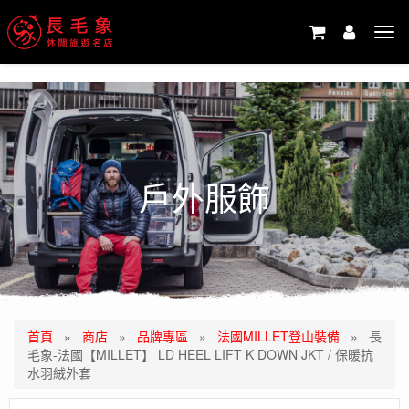
-->
Tog
navi
戶外服飾
首頁
»
商店
»
品牌專區
»
法國MILLET登山裝備
»
長
毛象-法國【MILLET】 LD HEEL LIFT K DOWN JKT / 保暖抗
水羽絨外套