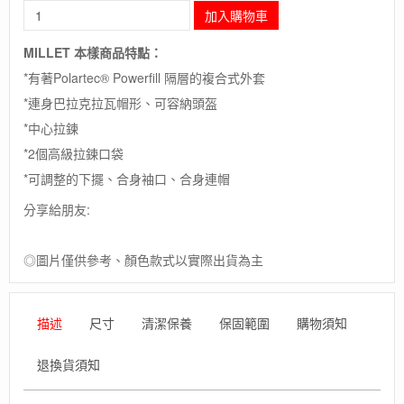
長
加入購物車
毛
象-
MILLET 本樣商品特點：
法
*有著Polartec® Powerfill 隔層的複合式外套
國
【MILLET】
*連身巴拉克拉瓦帽形、可容納頭盔
HYBRID
*中心拉鍊
AIRLOFT
HOODLE
*2個高級拉鍊口袋
M
*可調整的下擺、合身袖口、合身連帽
/
POLARTEC
分享給朋友:
保
暖
◎圖片僅供參考、顏色款式以實際出貨為主
抗
水
化
纖
描述
尺寸
清潔保養
保固範圍
購物須知
外
套
退換貨須知
數
量