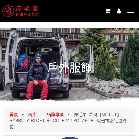
-->
Tog
navi
戶外服飾
首頁
»
商店
»
品牌專區
»
長毛象-法國【MILLET】
HYBRID AIRLOFT HOODLE M / POLARTEC保暖抗水化纖外
套