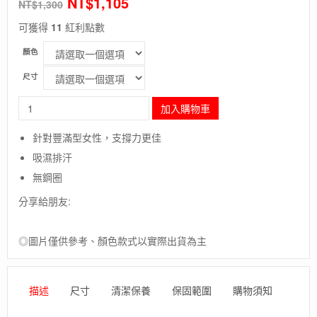
NT$
1,105
NT$
1,300
可獲得
11
紅利點數
顏色
尺寸
長
加入購物車
毛
象-
針對豐滿型女性，支撐力更佳
【EasyMain】
吸濕排汗
衣
力
無鋼圈
美
分享給朋友:
頂
級
彈
◎圖片僅供參考、顏色款式以實際出貨為主
性
快
乾
胸
描述
尺寸
清潔保養
保固範圍
購物須知
衣/
吸