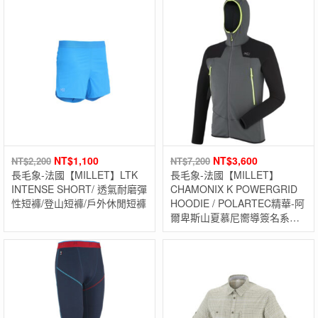
NT$
1,100
NT$
3,600
NT$
2,200
NT$
7,200
長毛象-法國【MILLET】LTK
長毛象-法國【MILLET】
INTENSE SHORT/ 透氣耐磨彈
CHAMONIX K POWERGRID
性短褲/登山短褲/戶外休閒短褲
HOODIE / POLARTEC精華-阿
爾卑斯山夏慕尼嚮導簽名系
列!!! 保暖透氣快乾外套