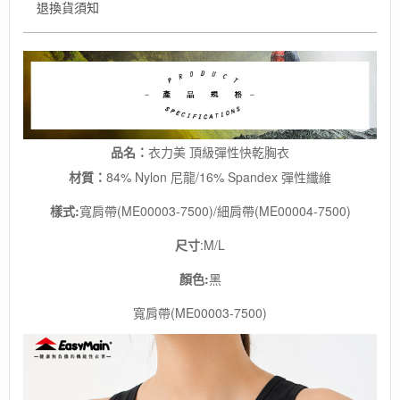
退換貨須知
濕
排
汗/
日
常
休
閒
數
品名：
衣力美 頂級彈性快乾胸衣
量
材質
：
84% Nylon 尼龍/16% Spandex 彈性纖維
樣式:
寬肩帶(ME00003-7500)/細肩帶(ME00004-7500)
尺寸
:M/L
顏色:
黑
寬肩帶(ME00003-7500)