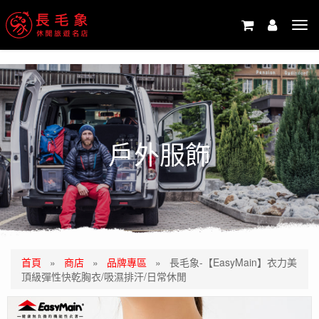
-->
Tog
navi
戶外服飾
首頁
»
商店
»
品牌專區
»
長毛象-【EasyMain】衣力美
頂級彈性快乾胸衣/吸濕排汗/日常休閒