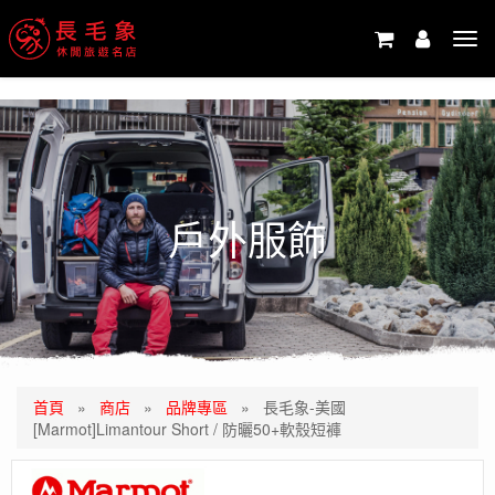
-->
Tog
navi
戶外服飾
首頁
»
商店
»
品牌專區
»
長毛象-美國
[Marmot]Limantour Short / 防曬50+軟殼短褲