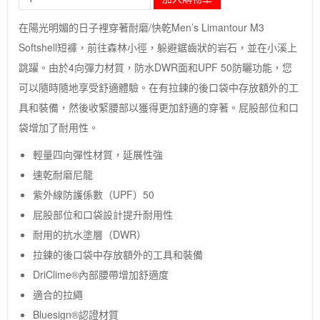
毛
象-
在陽光明媚的日子裡穿著耐磨/快乾Men’s Limantour M3
美
Softshell短褲，前往森林小徑，躲避鋸齒狀的岩石，並在小溪上
國
[Marmot]Limantour
跳躍。由於4向彈力材質，防水DWR面和UPF 50防曬功能，您
Short
可以隨時隨地享受舒適體驗。在有拉鍊的後口袋中存放額外的工
/
防
具和裝備，然後收緊腰部以獲得更加舒適的穿著。屁股部位和口
曬
袋增加了耐用性。
50+軟
殼
輕量四向彈性材質，延展性強
短
速乾耐磨尼龍
褲
數
紫外線防護係數（UPF）50
量
屁股部位和口袋設計提升耐用性
耐用的抗水塗層（DWR）
拉鍊的後口袋中存放額外的工具和裝備
DriClime®內部腰帶增加舒適度
適合的拉繩
Bluesign®認證材質