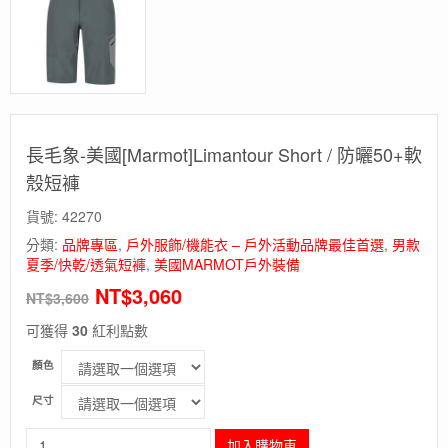
長毛象-美國[Marmot]Limantour Short / 防曬50+軟
殼短褲
貨號:
42270
分類:
品牌專區
,
戶外服飾/機能衣 – 戶外活動品牌最佳首選
,
男款
夏季/快乾/透氣短褲
,
美國MARMOT戶外裝備
NT$
3,060
NT$
3,600
可獲得
30
紅利點數
顏色
尺寸
長
加入購物車