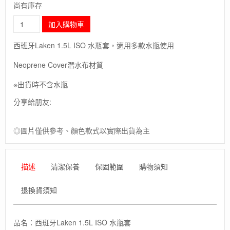
尚有庫存
長
加入購物車
毛
象-
西班牙Laken 1.5L ISO 水瓶套，適用多款水瓶使用
西
班
Neoprene Cover潛水布材質
牙
【Laken】
※出貨時不含水瓶
Iso
分享給朋友:
bag
1.5L
/
◎圖片僅供參考、顏色款式以實際出貨為主
水
瓶
套
數
描述
清潔保養
保固範圍
購物須知
量
退換貨須知
品名：西班牙Laken 1.5L ISO 水瓶套