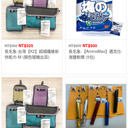
NT$
325
NT$
500
NT$
360
NT$
600
長毛象-台灣【K2】超細纖維新
長毛象-【AminoMax】邁克仕-
快乾巾-M (顏色隨機出貨)
海鹽軟糖 (5包)