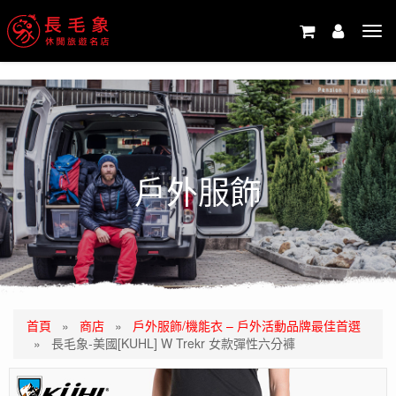
-->
Tog
navi
戶外服飾
首頁
»
商店
»
戶外服飾/機能衣 – 戶外活動品牌最佳首選
»
長毛象-美國[KUHL] W Trekr 女款彈性六分褲