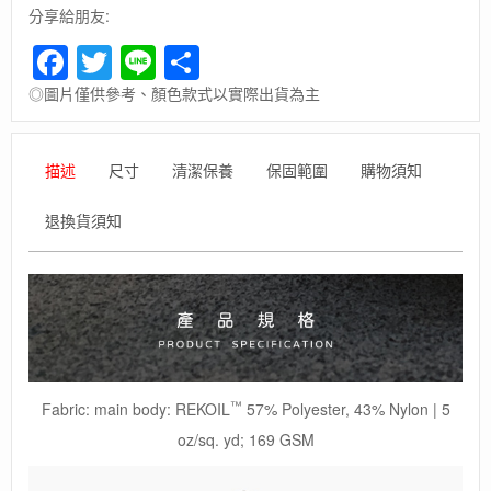
分享給朋友:
Facebook
Twitter
Line
Share
◎圖片僅供參考、顏色款式以實際出貨為主
描述
尺寸
清潔保養
保固範圍
購物須知
退換貨須知
™
Fabric: main body: REKOIL
57% Polyester, 43% Nylon | 5
oz/sq. yd; 169 GSM