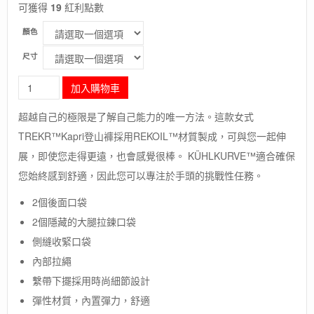
可獲得
19
紅利點數
顏色
尺寸
長
加入購物車
毛
象-
超越自己的極限是了解自己能力的唯一方法。這款女式
美
TREKR™Kapri登山褲採用REKOIL™材質製成，可與您一起伸
國
[KUHL]
展，即使您走得更遠，也會感覺很棒。 KÜHLKURVE™適合確保
W
您始終感到舒適，因此您可以專注於手頭的挑戰性任務。
Trekr
女
2個後面口袋
款
2個隱藏的大腿拉鍊口袋
彈
性
側縫收緊口袋
六
內部拉繩
分
褲
繫帶下擺採用時尚細節設計
數
彈性材質，內置彈力，舒適
量