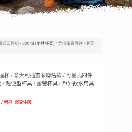
式四件組 / 600ml (附鈦杯蓋) / 登山露營野炊 / 輕便
層保溫杯 / 意大利插畫家聯名款 / 可疊式四件
野炊 / 輕便型杯具 / 露營杯具 / 戶外飲水用具
杯子鍋具
,
露營休閒