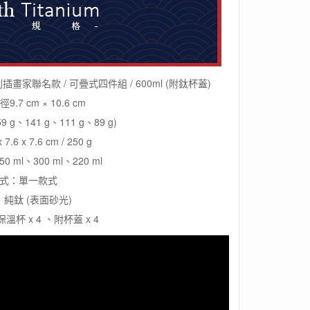
插畫家聯名款 / 可疊式四件組 / 600ml (附鈦杯蓋)
7 cm × 10.6 cm
 g、141 g、111 g、89 g)
6 x 7.6 cm / 250 g
0 ml、300 ml、220 ml
式：單一款式
純鈦 (表面砂光)
杯 x 4 、附杯蓋 x 4