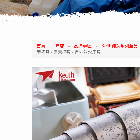
首頁
»
商店
»
品牌專區
»
Keith純鈦系列產品
型杯具 / 露營杯具 / 戶外飲水用具