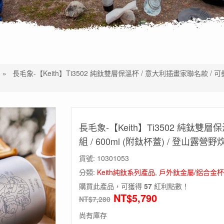
»
長毛象-【Keith】Ti3502 純鈦雙層保溫杯 / 意大利插畫家聯名款 / 可疊
長毛象-【Keith】Ti3502 純鈦雙
組 / 600ml (附鈦杯蓋) / 登山露營
貨號:
10301053
分類:
Keith純鈦系列產品
,
戶外鈦金屬/鋁合金
購買此產品，可獲得
57
紅利點數！
NT$
5,790
NT$
7,280
尚有庫存