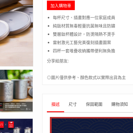
加入購物車
每杯尺寸、插畫對應一位家庭成員
純鈦材質無毒輕量抗菌無味且防鏽
雙層鈦杯體設計，防燙隔熱不燙手
雷射激光工藝完美復刻插畫圖案
四杯一套堆疊收納攜帶便利無負擔
分享給朋友:
◎圖片僅供參考、顏色款式以實際出貨為主
描述
尺寸
保固範圍
購物須知