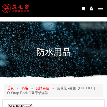
-->
Tog
navi
防水用品
首頁
»
商店
»
品牌專區
»
長毛象 -德國【ORTLIEB】
O-Strap Rack O型車架綁帶