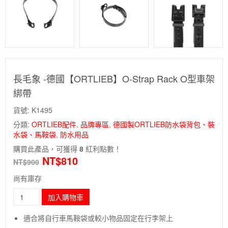
長毛象 -德國【ORTLIEB】O-Strap Rack O型車架
綁帶
貨號:
K1495
分類:
ORTLIEB配件
,
品牌專區
,
德國製ORTLIEB防水袋背包、裝
水袋、馬鞍袋
,
防水用品
購買此產品，可獲得
8
紅利點數！
NT$
810
NT$
900
尚有庫存
長
加入購物車
毛
象
適合將自行車馬鞍袋或較小物品固定在行李架上
-