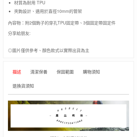
材質為耐用 TPU
德
國
夾鉤設計、適用於直徑10mm的管架
【ORTLIEB】
O-
內容物：附2個鉤子的穿孔TPU固定帶、3個固定帶固定件
Strap
分享給朋友:
Rack
O
型
◎圖片僅供參考、顏色款式以實際出貨為主
車
架
綁
帶
描述
清潔保養
保固範圍
購物須知
數
量
退換貨須知