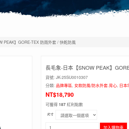
 PEAK】GORE-TEX 防雨外套 / 快乾防風
長毛象-日本【SNOW PEAK】GORE
貨號:
JK-25SU0010307
分類:
品牌專區
,
女款防風/防水外套.背心
,
日本S
NT$
18,790
可獲得
187
紅利點數
尺寸
長
加入購物車