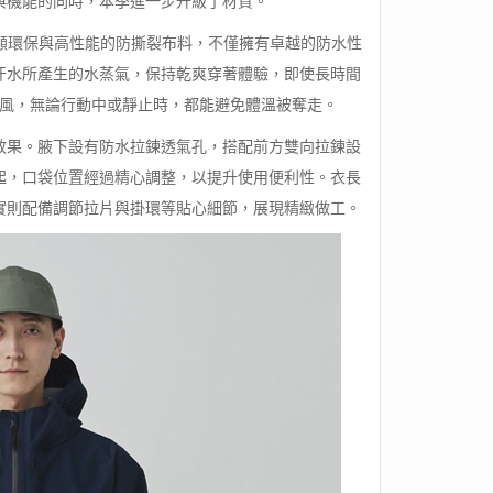
與機能的同時，本季進一步升級了材質。
，兼顧環保與高性能的防撕裂布料，不僅擁有卓越的防水性
汗水所產生的水蒸氣，保持乾爽穿著體驗，即使長時間
風，無論行動中或靜止時，都能避免體溫被奪走。
效果。腋下設有防水拉鍊透氣孔，搭配前方雙向拉鍊設
起，口袋位置經過精心調整，以提升使用便利性。衣長
實則配備調節拉片與掛環等貼心細節，展現精緻做工。