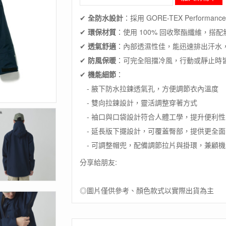
毛
象-
✔
全防水設計
：採用 GORE-TEX Perform
日
✔
環保材質
：使用 100% 回收聚酯纖維，搭
本
【SNOW
✔
透氣舒適
：內部透濕性佳，能迅速排出汗水
PEAK】
✔
防風保暖
：可完全阻擋冷風，行動或靜止時
GORE-
TEX
✔
機能細節
：
防
- 腋下防水拉鍊透氣孔，方便調節衣內溫度
雨
- 雙向拉鍊設計，靈活調整穿著方式
外
套
- 袖口與口袋設計符合人體工學，提升便利性
/
- 延長版下擺設計，可覆蓋臀部，提供更全面
快
乾
- 可調整帽兜，配備調節拉片與掛環，兼顧機
防
分享給朋友:
風
數
量
◎圖片僅供參考、顏色款式以實際出貨為主