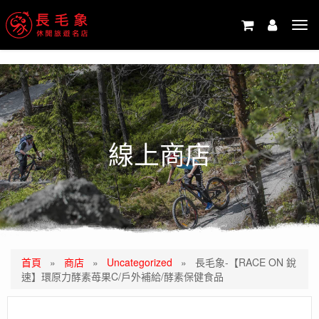
-->
Tog
navi
線上商店
首頁
»
商店
»
Uncategorized
»
長毛象-【RACE ON 銳
速】環原力酵素苺果C/戶外補給/酵素保健食品