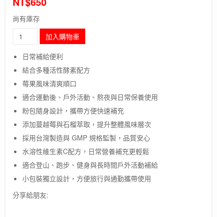
NT$
650
尚有庫存
長
加入購物車
毛
象-
日常補給便利
【RACE
結合多種活性酵素配方
ON
銳
莓果風味清爽順口
速】
適合運動後、戶外活動、熬夜與日常保養使用
環
原
粉包隨身設計，攜帶方便快速補充
力
添加蔓越莓與石榴萃取，提升整體風味層次
酵
採用台灣製造與 GMP 規格監製，品質安心
素
苺
水溶性維生素C配方，日常營養補充更輕鬆
果
適合登山、跑步、健身與長時間戶外活動補給
C/
戶
小包裝獨立設計，方便旅行與通勤攜帶使用
外
分享給朋友:
補
給/
酵