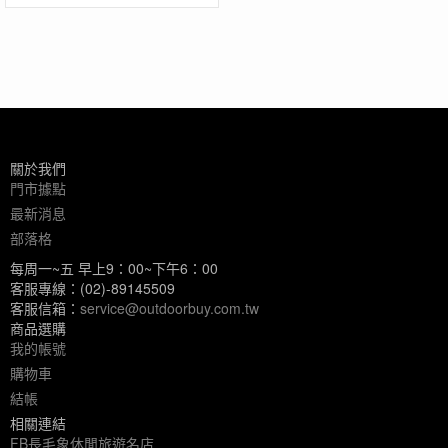
關於我們
門市據點
最新消息
部落格
每周一~五 早上9：00~下午6：00
客服專線：(02)-89145509
客服信箱：
service@outdoorbuy.com.tw
商品選購
我的帳號
購物車
結帳
相關連結
FB長毛象休閒旅遊名店