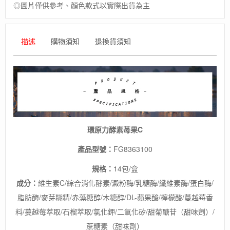
◎圖片僅供參考、顏色款式以實際出貨為主
素
保
健
食
描述
購物須知
退換貨須知
品
數
量
環原力酵素苺果C
產品型號：
FG8363100
規格：
14包/盒
成分：
維生素C/綜合消化酵素/澱粉酶/乳糖酶/纖維素酶/蛋白酶/
脂肪酶/麥芽糊精/赤藻糖醇/木糖醇/DL-蘋果酸/檸檬酸/蔓越莓香
料/蔓越莓萃取/石榴萃取/氯化鉀/二氧化矽/甜菊醣苷（甜味劑）/
蔗糖素（甜味劑）