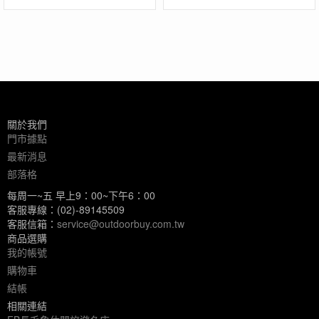
關於我們
門市據點
最新消息
部落格
每周一~五 早上9：00~下午6：00
客服專線：(02)-89145509
客服信箱：
service@outdoorbuy.com.tw
商品選購
我的帳號
購物車
結帳
相關連結