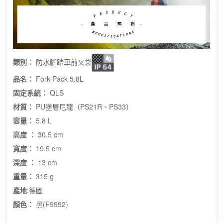
類別：
防水腳踏車前叉袋
品名：
Fork-Pack 5.8L
固定系統：
QLS
材質：
PU塗層尼龍（PS21R、PS33）
容量：
5.8 L
高度
：
30.5 cm
寬度
：
19.5 cm
深度
：
13 cm
重量
：
315 g
產地
:德國
顏色：
黑(F9992)