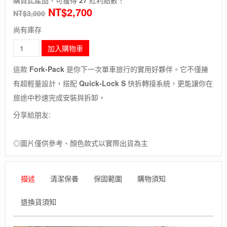
NT$
2,700
NT$
3,000
尚有庫存
長
加入購物車
毛
象-
這款
Fork-Pack
是你下一次單車旅行的實用好夥伴。它不僅擁
德
有超輕量設計，搭配
Quick-Lock S
快拆轉接系統，更能讓你在
國
【ORTLIEB】
旅途中秒速完成安裝與拆卸。
Fork-
分享給朋友:
Pack
5.8L
防
◎圖片僅供參考、顏色款式以實際出貨為主
水
腳
踏
車
描述
清潔保養
保固範圍
購物須知
前
叉
退換貨須知
袋
數
量