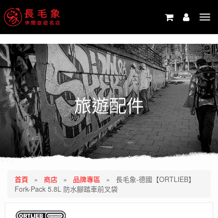
-->
Tog
navi
旅遊配件
首頁
»
商店
»
品牌專區
»
長毛象-德國【ORTLIEB】
Fork-Pack 5.8L 防水腳踏車前叉袋