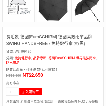
長毛象-德國[EuroSCHIRM] 德國高級雨傘品牌
SWING HANDSFREE / 免持健行傘 大(黑)
貨號:
W2H69120
分類:
免持健行傘
,
品牌專區
,
德國EuroSCHIRM 世界最強雨傘
,
防水用品
購買此產品，可獲得
26
紅利點數！
NT$
2,650
NT$
3,100
尚有庫存
長
加入購物車
毛
象-
注意事項:若傘骨不幸斷掉,請勿用手去觸摸斷掉部分,以免受傷喔!
德