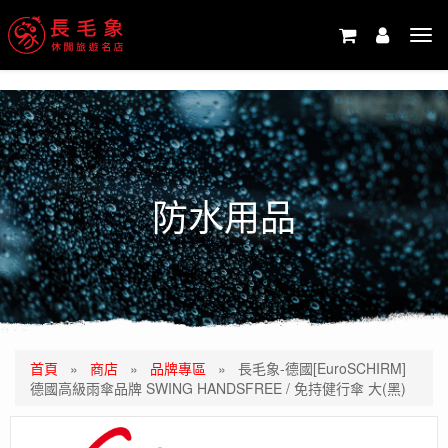
-->
Tog
navi
防水用品
首頁
»
商店
»
品牌專區
»
長毛象-德國[EuroSCHIRM]
德國高級雨傘品牌 SWING HANDSFREE / 免持健行傘 大(黑)