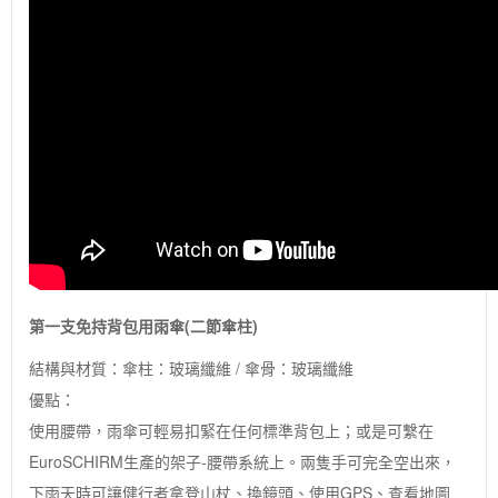
第一支免持背包用雨傘(二節傘柱)
結構與材質：傘柱：玻璃纖維 / 傘骨：玻璃纖維
優點：
使用腰帶，雨傘可輕易扣緊在任何標準背包上；或是可繫在
EuroSCHIRM生產的架子-腰帶系統上。兩隻手可完全空出來，
下雨天時可讓健行者拿登山杖、換鏡頭、使用GPS、查看地圖