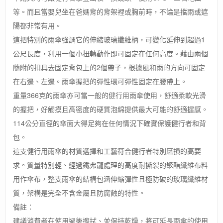
等。而且當嬰兒坐在爸媽背的背架裡或胸前時，不論是擋雨或遮
陽都非常有用。
這把特別的雨傘強調它的伸縮玻璃纖維柄，可變化延伸到超過1
公尺長度，利用一個小扭轉動作即可固定在任何高度。藉由兩個
隨附的扣具去固定背包上的2個帶子，根據風和雨的方向可固定
在右邊、左邊。雨傘握把的彈性環可彈性固定在腰帶上。
重量366克的雨傘亦可當一般的健行用雨傘使用，舒適柔軟光滑
的握把，好觸摸且高密度的硬質泡綿提供最大可能的舒適握感。
114公分直徑的傘面大得足夠在任何情況下確實保護健行者和背
包。
這支健行用雨傘的材質選擇和工藝符合健行者特別磨損的高要
求。質量特別輕、經過鐵弗龍處理的高度耐撕裂的聚酯纖維布料
用作傘布，整支雨傘的結構包涵伸縮彈性且極防破的玻璃纖維材
質，架構是完全不含金屬且防腐蝕的特性。
備註：
建議消費者在使用過後擦拭、並保持乾燥，將可延長雨傘的使用