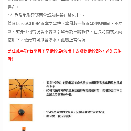
壽命。
” 在危險地形建議雨傘請勿裝架在背包上”。
德國EuroSCHIRM雨傘之傘柱、傘骨較一般雨傘強韌堅固、不易
斷，並非任何情況皆不會斷；傘布為車縫製作，在長時間或大雨
使用下，依然有可能會滲水，此屬正常情況。
應注意事項:若傘骨不幸斷掉,請勿用手去觸摸斷掉部分,以免受傷
喔!