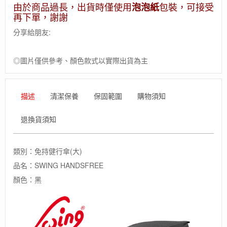
由於商品過長，出貨時僅使用
包裝，可接受
國
泡泡紙
再下單，謝謝
[EuroSCHIRM]
德
分享給朋友:
國
高
級
◎圖片僅供參考、顏色款式以實際出貨為主
雨
傘
品
描述
清潔保養
保固範圍
購物須知
牌
SWING
HANDSFREE
退換貨須知
/
免
持
類別：免持健行傘(大)
健
品名：SWING HANDSFREE
行
傘
顏色：黑
大
(黑)
數
量