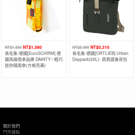
NT$
1,580
NT$
5,310
NT$
1,850
NT$
5,900
長毛象-德國[EuroSCHIRM] 德
長毛象-德國[ORTLIEB] Urban
國高級雨傘品牌 DAINTY / 輕巧
Daypack(20L)- 高質感後背包
迷你晴雨傘(方格亮黃)
關於我們
門市據點