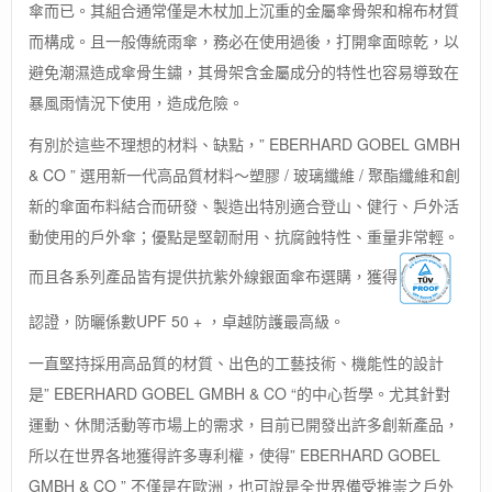
傘而已。其組合通常僅是木杖加上沉重的金屬傘骨架和棉布材質
而構成。且一般傳統雨傘，務必在使用過後，打開傘面晾乾，以
避免潮濕造成傘骨生鏽，其骨架含金屬成分的特性也容易導致在
暴風雨情況下使用，造成危險。
有別於這些不理想的材料、缺點，” EBERHARD GOBEL GMBH
& CO ” 選用新一代高品質材料～塑膠 / 玻璃纖維 / 聚酯纖維和創
新的傘面布料結合而研發、製造出特別適合登山、健行、戶外活
動使用的戶外傘；優點是堅韌耐用、抗腐蝕特性、重量非常輕。
而且各系列產品皆有提供抗紫外線銀面傘布選購，獲得
認證，防曬係數UPF 50 + ，卓越防護最高級。
一直堅持採用高品質的材質、出色的工藝技術、機能性的設計
是” EBERHARD GOBEL GMBH & CO “的中心哲學。尤其針對
運動、休閒活動等市場上的需求，目前已開發出許多創新產品，
所以在世界各地獲得許多專利權，使得” EBERHARD GOBEL
GMBH & CO ” 不僅是在歐洲，也可說是全世界備受推崇之戶外