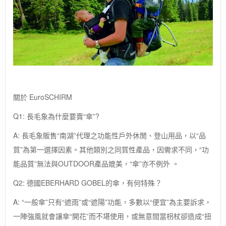
關於 EuroSCHIRM
Q1: 長毛象為什麼要賣“傘”?
A: 長毛象販售“南湖”代理之功能性戶外休閒、登山用品，以“品
質”為第一選擇因素。其他類別之同質性產品，因需求不同，“功
能品質”無法與OUTDOOR產品媲美，“傘”亦不例外 。
Q2: 德國EBERHARD GOBEL的傘，有何特殊？
A: “一般傘”只有“遮雨”或“遮陽”功能，多數以“便宜”為主要訴求，
一陣強風就會讓傘“開花”而不堪使用，或無意間當枴杖卻造成“扭