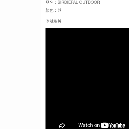
傘
品名：BIRDIEPAL OUTDOOR
(藍)
顏色：藍
數
量
測試影片