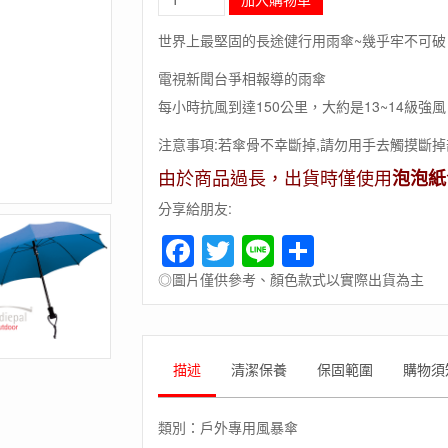
毛
象-
世界上最堅固的長途健行用雨傘~幾乎牢不可破
德
國
電視新聞台爭相報導的雨傘
[EuroSCHIRM]
每小時抗風到達150公里，大約是13~14級強風
德
國
注意事項:若傘骨不幸斷掉,請勿用手去觸摸斷掉
高
級
由於商品過長，出貨時僅使用
泡泡紙
雨
分享給朋友:
傘
品
Facebook
Twitter
Line
Share
牌
BIRDIEPAL
◎圖片僅供參考、顏色款式以實際出貨為主
OUTDOOR
/
戶
外
描述
清潔保養
保固範圍
購物須
專
用
風
類別：戶外專用風暴傘
暴