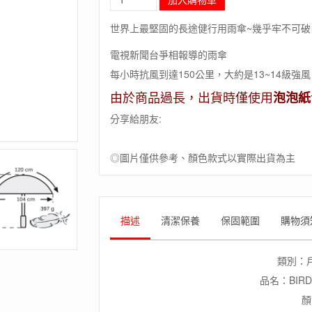
毛
象-
世界上最堅固的長途健行用雨傘~幾乎牢不可破
德
國
電視新聞台爭相報導的雨傘
[EuroSCHIRM]
每小時抗風到達150公里，大約是13~14級強風
德
國
由於商品過長，出貨時僅使用
泡泡紙
高
分享給朋友:
級
雨
傘
◎圖片僅供參考、顏色款式以實際出貨為主
品
牌
BIRDIEPAL
OUTDOOR
/
描述
清潔保養
保固範圍
購物須
戶
外
專
類別：
用
品名：BIRD
風
顏
暴