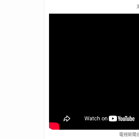
傘
(墨
綠)
數
量
電視新聞