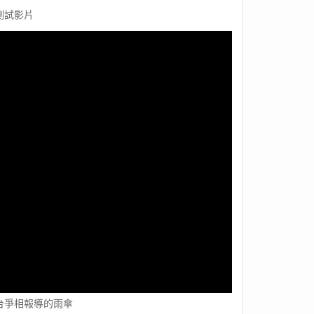
測試影片
台爭相報導的雨傘