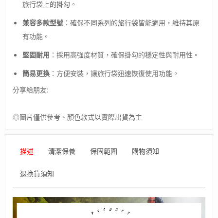
旅行袋上的掛勾。
德
國
兼容多款型號
：確保不同系列的旅行袋皆能適用，維持其原
【ORTLIEB】
Duffle
有功能。
hook
防
堅固耐用
：採用高強度材質，確保掛勾的穩定性與耐用性。
水
簡易更換
：方便安裝，讓旅行袋迅速恢復使用功能。
旅
行
分享給朋友:
袋
鉤
具
◎圖片僅供參考、顏色款式以實際出貨為主
數
量
描述
清潔保養
保固範圍
購物須知
退換貨須知