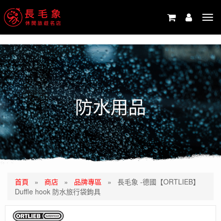
-->
Tog
navi
防水用品
首頁
»
商店
»
品牌專區
»
長毛象 -德國【ORTLIEB】
Duffle hook 防水旅行袋鉤具