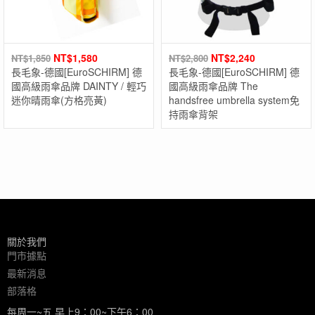
NT$
1,580
NT$
2,240
NT$
1,850
NT$
2,800
長毛象-德國[EuroSCHIRM] 德
長毛象-德國[EuroSCHIRM] 德
國高級雨傘品牌 DAINTY / 輕巧
國高級雨傘品牌 The
迷你晴雨傘(方格亮黃)
handsfree umbrella system免
持雨傘背架
關於我們
門市據點
最新消息
部落格
每周一~五 早上9：00~下午6：00