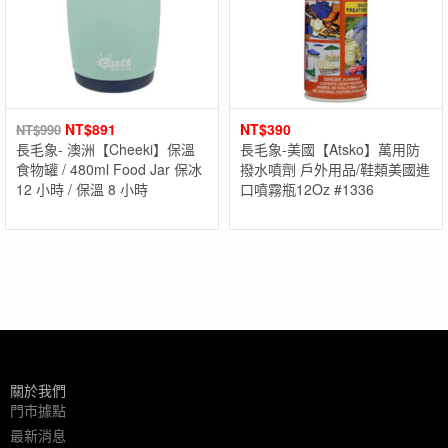
NT$
891
NT$
390
NT$
990
長毛象- 澳洲【Cheeki】保溫
長毛象-美國【Atsko】萬用防
食物罐 / 480ml Food Jar 保冰
撥水噴劑 戶外用品/鞋類美國進
12 小時 / 保溫 8 小時
口噴霧瓶12Oz #1336
關於我們
門市據點
最新消息