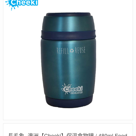
長毛象- 澳洲【Cheeki】保溫食物罐 / 480ml Food