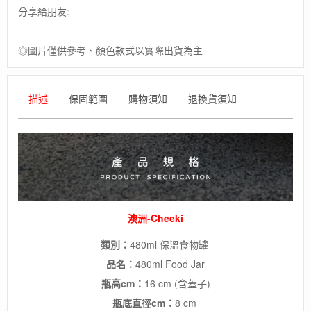
分享給朋友:
◎圖片僅供參考、顏色款式以實際出貨為主
描述
保固範圍
購物須知
退換貨須知
澳洲-Cheeki
類別：
480ml 保溫食物罐
品名：
480ml Food Jar
瓶高cm：
16 cm
(含蓋子)
瓶底直徑cm：
8 cm