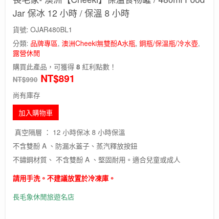
Jar 保冰 12 小時 / 保溫 8 小時
貨號:
OJAR480BL1
分類:
品牌專區
,
澳洲Cheeki無雙酚A水瓶
,
鋼瓶/保溫瓶/冷水壺
,
露營休閒
購買此產品，可獲得
8
紅利點數！
NT$
891
NT$
990
尚有庫存
加入購物車
真空隔層 ： 12 小時保冰 8 小時保溫
不含雙酚 A 、防漏水蓋子、蒸汽釋放按鈕
不鏽鋼材質、 不含雙酚 A 、堅固耐用。適合兒童或成人
請用手洗。不建議放置於冷凍庫。
長毛象休閒旅遊名店
長毛象 長毛象長毛象 長毛象 長毛象 長毛
象 長毛象 長毛象