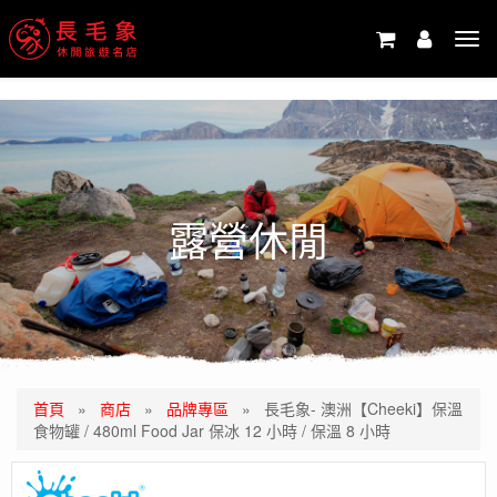
-->
Tog
navi
露營休閒
首頁
»
商店
»
品牌專區
»
長毛象- 澳洲【Cheeki】保溫
食物罐 / 480ml Food Jar 保冰 12 小時 / 保溫 8 小時