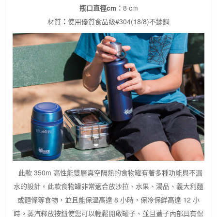
瓶口直徑cm：
8 cm
材質
：
使用優質食品級#304(18/8)不鏽鋼
此款 350m 高性能雙層真空隔熱的食物罐有著多種功能與不漏
水的設計。此款食物罐非常適合放沙拉、水果、湯品、義大利麵
或麵條等食物，並且能保溫高達 8 小時，保冷保鮮高達 12 小
時。蒸汽釋放按鈕使您可以輕鬆開啟罐子、並且蓋子內部具有保