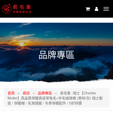
-->
Tog
navi
品牌專區
首頁
»
商店
»
品牌專區
»
長毛象 -瑞士【Charles
Muller】高品質保暖真皮草兔毛+羊毛絨球帽 (黑棕/灰) 瑞士製
造 / 保暖帽 / 毛海頭圍 / 冬季保暖配件 / 5折特價