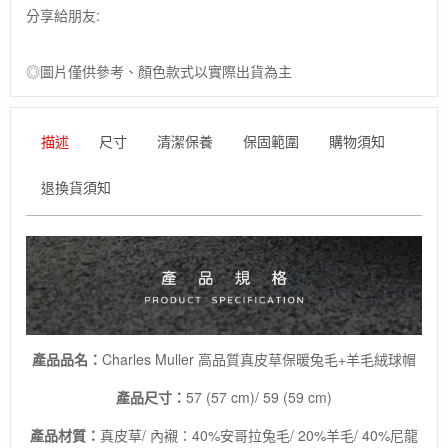
真
分享給朋友:
皮
草
兔
◎圖片僅供參考、顏色款式以實際出貨為主
毛
+羊
毛
描述
尺寸
清潔保養
保固範圍
購物須知
絨
球
帽
退換貨須知
(黑
棕/
灰)
瑞
士
製
造
/
產品品名：
Charles Muller 高品質真皮草保暖兔毛+羊毛絨球帽
保
暖
產品尺寸：
57 (57 cm)/ 59 (59 cm)
帽
/
產品材質：
真皮草/ 內襯：40%安哥拉兔毛/ 20%羊毛/ 40%尼龍
毛