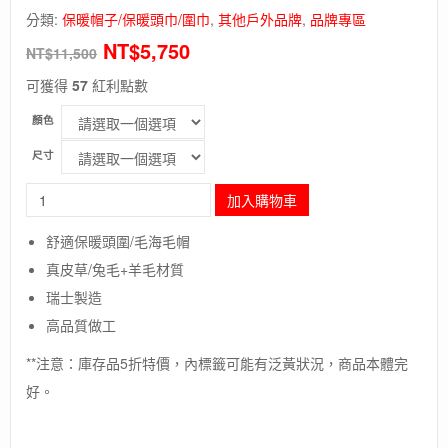
分類:
保暖帽子/保暖頭巾/圍巾
,
其他戶外品牌
,
品牌專區
NT$
5,750
NT$
11,500
可獲得
57
紅利點數
顏色
尺寸
長
加入購物車
毛
象
舒適保暖頭圍/毛海毛帽
-
真皮草/兔毛+羊毛材質
瑞
士
瑞士製造
【Charles
高品質做工
Muller】
高
**注意：庫存品5折特價，內標籤可能有泛黃狀況，商品本體完
品
好。
質
保
暖