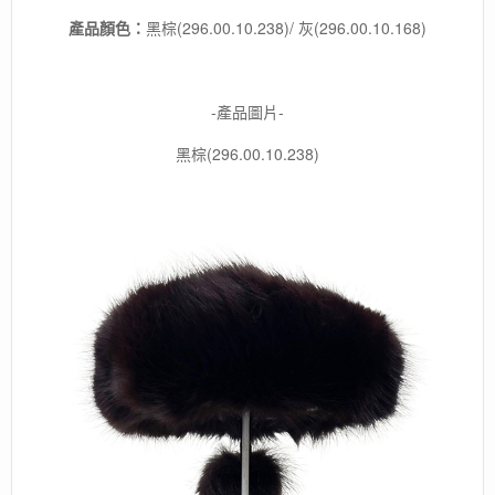
海
產品顏色：
黑棕(296.00.10.238)/ 灰(296.00.10.168)
頭
圍
/
冬
-產品圖片-
季
保
黑棕(296.00.10.238)
暖
配
件
/
5
折
特
價
數
量