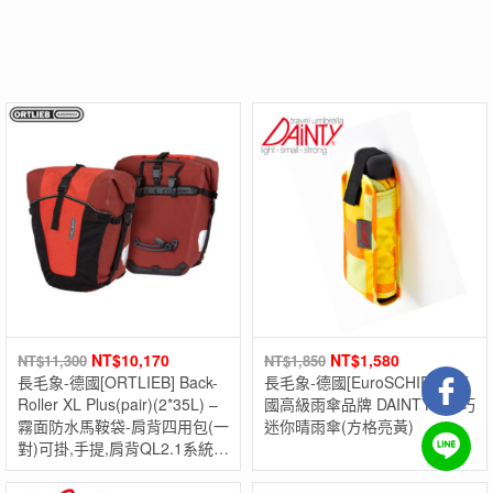
NT$
10,170
NT$
1,580
NT$
11,300
NT$
1,850
長毛象-德國[ORTLIEB] Back-
長毛象-德國[EuroSCHIRM] 德
Roller XL Plus(pair)(2*35L) –
國高級雨傘品牌 DAINTY / 輕巧
霧面防水馬鞍袋-肩背四用包(一
迷你晴雨傘(方格亮黃)
對)可掛,手提,肩背QL2.1系統
德國製