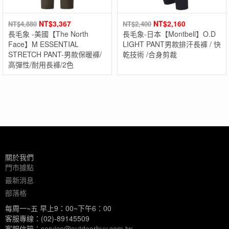
NT$
3,367
NT$
2,160
NT$
4,880
NT$
2,400
長毛象 -美國【The North
長毛象-日本【Montbell】O.D
Face】M ESSENTIAL
LIGHT PANT男款排汗長褲 / 快
STRETCH PANT-男款保暖褲/
乾技術 /合身剪裁
高彈性/耐用長褲/2色
關於我們
門市據點
最新消息
部落格
每周一~五 早上9：00~下午6：00
客服專線：(02)-89145509
客服信箱：
service@outdoorbuy.com.tw