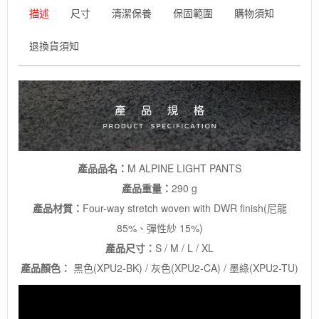
彈
描述
尺寸
清潔保養
保固範圍
購物須知
性
快
退換貨須知
乾
褲
數
量
產品品名：
M ALPINE LIGHT PANTS
產品重量：
290 g
產品材質：
Four-way stretch woven with DWR finish(尼龍
85%、彈性紗 15%)
產品尺寸：
S / M / L / XL
產品顏色：
黑色(XPU2-BK) / 灰色(XPU2-CA) / 墨綠(XPU2-TU)