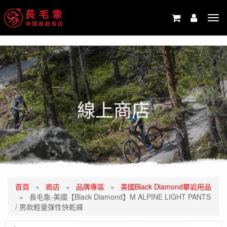
-->
Tog
navi
線上商店
首頁
»
商店
»
品牌專區
»
美國Black Diamond攀岩用品
»
長毛象-美國【Black Diamond】M ALPINE LIGHT PANTS
/ 男款輕量彈性快乾褲