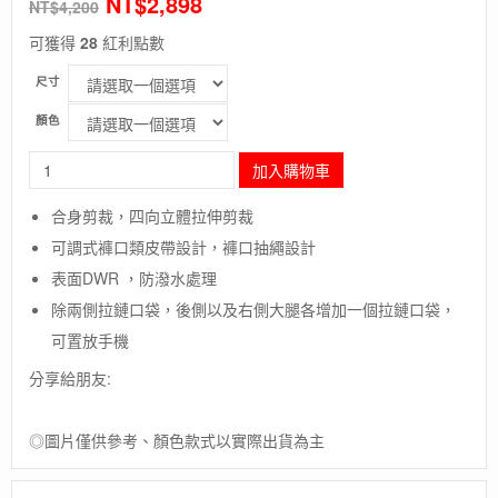
NT$
2,898
NT$
4,200
可獲得
28
紅利點數
尺寸
顏色
長
加入購物車
毛
象-
合身剪裁，四向立體拉伸剪裁
美
可調式褲口類皮帶設計，褲口抽繩設計
國
【Black
表面DWR ，防潑水處理
Diamond】
除兩側拉鏈口袋，後側以及右側大腿各增加一個拉鏈口袋，
M
ALPINE
可置放手機
LIGHT
分享給朋友:
PANTS
/
男
◎圖片僅供參考、顏色款式以實際出貨為主
款
輕
量